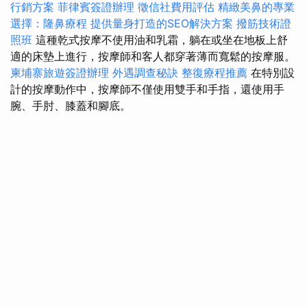
行銷方案
菲律賓簽證辦理
徵信社費用評估
精緻美鼻的專業
選擇：隆鼻療程
提供量身打造的SEO解決方案
撥筋技術證
照班
這種乾式按摩不使用油和乳霜，躺在或坐在地板上舒
適的床墊上進行，按摩師和客人都穿著薄而寬鬆的按摩服。
柬埔寨旅遊簽證辦理
外遇調查秘訣
整復療程推薦
在特別設
計的按摩動作中，按摩師不僅使用雙手和手指，還使用手
腕、手肘、膝蓋和腳底。