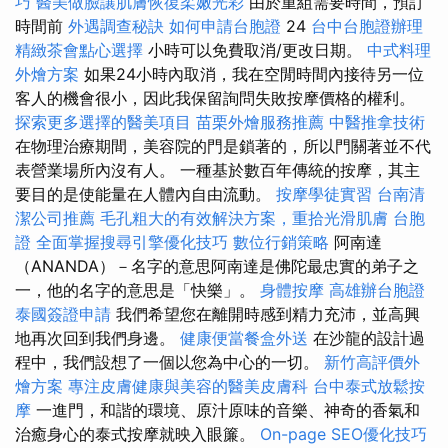
巧
醫美做臉讓肌膚恢復柔嫩光彩
由於重組需要時間，預訂
時間前
外遇調查秘訣
如何申請台胞證
24
台中台胞證辦理
精緻茶會點心選擇
小時可以免費取消/更改日期。
中式料理
外燴方案
如果24小時內取消，我在空閒時間內接待另一位
客人的機會很小，因此我保留詢問失敗按摩價格的權利。
探索更多選擇的醫美項目
苗栗外燴服務推薦
中醫推拿技術
在物理治療期間，美容院的門是鎖著的，所以門關著並不代
表營業場所內沒有人。 一種基於數百年傳統的按摩，其主
要目的是使能量在人體內自由流動。
按摩學徒實習
台南清
潔公司推薦
毛孔粗大的有效解決方案，重拾光滑肌膚
台胞
證
全面掌握搜尋引擎優化技巧
數位行銷策略
阿南達
（ANANDA）－名字的意思阿南達是佛陀最忠實的弟子之
一，他的名字的意思是「快樂」。
身體按摩
高雄辦台胞證
泰國簽證申請
我們希望您在離開時感到精力充沛，並高興
地再次回到我們身邊。
健康便當餐盒外送
在沙龍的設計過
程中，我們設想了一個以您為中心的一切。
新竹高評價外
燴方案
專注皮膚健康與美容的醫美皮膚科
台中泰式放鬆按
摩
一進門，和諧的環境、原汁原味的音樂、神奇的香氣和
治癒身心的泰式按摩就映入眼簾。
On-page SEO優化技巧