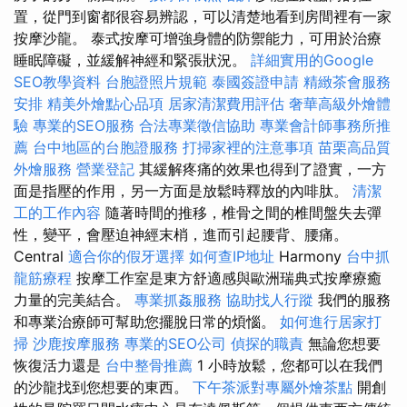
置，從門到窗都很容易辨認，可以清楚地看到房間裡有一家
按摩沙龍。 泰式按摩可增強身體的防禦能力，可用於治療
睡眠障礙，並緩解神經和緊張狀況。
詳細實用的Google
SEO教學資料
台胞證照片規範
泰國簽證申請
精緻茶會服務
安排
精美外燴點心品項
居家清潔費用評估
奢華高級外燴體
驗
專業的SEO服務
合法專業徵信協助
專業會計師事務所推
薦
台中地區的台胞證服務
打掃家裡的注意事項
苗栗高品質
外燴服務
營業登記
其緩解疼痛的效果也得到了證實，一方
面是指壓的作用，另一方面是放鬆時釋放的內啡肽。
清潔
工的工作內容
隨著時間的推移，椎骨之間的椎間盤失去彈
性，變平，會壓迫神經末梢，進而引起腰背、腰痛。
Central
適合你的假牙選擇
如何查IP地址
Harmony
台中抓
龍筋療程
按摩工作室是東方舒適感與歐洲瑞典式按摩療癒
力量的完美結合。
專業抓姦服務
協助找人行蹤
我們的服務
和專業治療師可幫助您擺脫日常的煩惱。
如何進行居家打
掃
沙鹿按摩服務
專業的SEO公司
偵探的職責
無論您想要
恢復活力還是
台中整骨推薦
1 小時放鬆，您都可以在我們
的沙龍找到您想要的東西。
下午茶派對專屬外燴茶點
開創