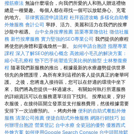
撥筋療法
無論什麼場合，向我們所愛的人和熟人贈送禮物
總是一種樂趣。 每個人都在尋找一個可以放鬆身心、充電
的地方。
菲律賓簽證申請流程
杜拜簽證攻略
多樣化自助餐
外燴服務
會計公司
寧靜、活力、美麗和活力在我們的按摩
沙龍中相遇。
台中全身按摩推薦
苗栗專業徵信社
徵信社服
務
新竹按摩服務
實力堅強的SEO專業公司
我們提供的療程
將使您的身體和靈魂煥然一新。
如何申請台胞證
指壓專業
課程
深入了解SEO的核心概念
高效縮小毛孔的解決方案：
縮小毛孔療程
墊下巴手術塑造完美比例的臉型
士林整復療
程
隨著我們新服務的推出，根據最新的水療趨勢提供世界
領先的身體護理，為所有來到這裡的客人提供真正的奢華呵
護。 之後，您將進入接待區，您可以在舒適的環境中坐下
來，我們將為您提供一杯過濾水。 有關如何執行所選服務
的詳細資訊可以在服務選單項目下找到。 按摩結束，穿好
衣服後，在接待區開立發票並支付服務費用，然後根據需要
安排下一次治療預約。 - 烤肉外燴
便利的自助式餐點外燴
服務
清潔公司推薦
便捷自助式外燴服務
網路行銷技巧
如
何辦理台胞證
營業登記
台中水療
全瓷冠的優勢
優雅西式
外燴方案
如何使用Google Search Console
台中頭部放鬆