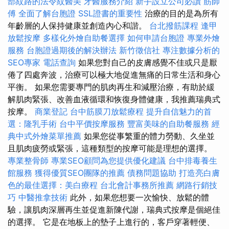
部紋路的法令紋醫美
牙醫服務介紹
新手設立公司必讀
筋師
傅
全面了解台胞證
SSL證書的重要性
治療的目的是為所有
年齡層的人保持健康並創造內心和諧。
台北撥筋課程
逢甲
放鬆按摩
多樣化外燴自助餐選擇
如何申請台胞證
專業外燴
服務
台胞證過期後的解決辦法
新竹徵信社
專注數據分析的
SEO專家
電話查詢
如果您對自己的皮膚感覺不佳或只是厭
倦了四處奔波，治療可以極大地促進無痛的日常生活和身心
平衡。 如果您需要專門的肌肉再生和減壓治療，有助於緩
解肌肉緊張、改善血液循環和恢復身體健康，我推薦瑞典式
按摩。
商業登記
台中筋膜刀放鬆療程
提升自信魅力的首
選：隆乳手術
台中平價按摩服務
豐富美味的自助餐服務
經
典中式外燴菜單推薦
如果您從事繁重的體力勞動、久坐並
且肌肉疲勞或緊張，這種類型的按摩可能是理想的選擇。
專業整骨師
專業SEO顧問為您提供優化建議
台中排毒養生
館服務
獲得優質SEO團隊的推薦
債務問題協助
打造亮白膚
色的最佳選擇：美白療程
台北會計事務所推薦
網路行銷技
巧
中醫推拿技術
此外，如果您想要一次愉快、放鬆的體
驗，讓肌肉深層再生並促進新陳代謝，瑞典式按摩是個絕佳
的選擇。 它是在地板上的墊子上進行的，客戶穿著輕便、