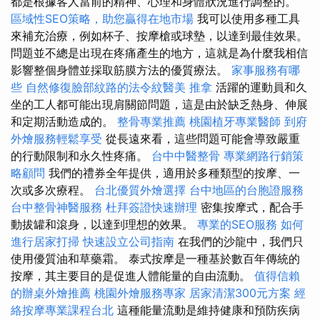
都是根據客人當前的精神、心理和身體狀況進行調整的。
區域性SEO策略，助您贏得在地市場
我可以使用多種工具
來補充治療，例如杯子、按摩槍或球墊，以達到最佳效果。
問題並不總是出現在疼痛產生的地方，這就是為什麼我相信
影響整個身體並採取筋膜方法的優質療法。
家事服務有哪
些
自然修復臉部紋路的法令紋醫美
推拿
活躍的運動員和久
坐的工人都可能出現肩關節問題，這是由於缺乏熱身、伸展
和定期活動造成的。
整骨專業推薦
桃園植牙專業醫師
到府
外燴服務輕鬆享受
從長遠來看，這些問題可能會導致嚴重
的行動限制和永久性疼痛。
台中中醫整骨
專業網路行銷策
略顧問
我們的禮券全年提供，適用於多種類型的按摩、一
次或多次療程。
台北優質外燴選擇
台中地區的台胞證服務
台中整骨神醫服務
杜拜簽證快速辦理
密集按摩式，配合手
動拔罐和滾身，以達到理想的效果。
專業的SEO服務
如何
進行居家打掃
快速設立公司指南
在我們的沙龍中，我們只
使用優質油和草藥霜。 泰式按摩是一種基於數百年傳統的
按摩，其主要目的是促進人體能量的自由流動。
值得信賴
的辦桌外燴推薦
桃園外燴服務專家
居家清潔300元方案
經
絡按摩專業課程台北
這種能量流動是維持健康和預防疾病