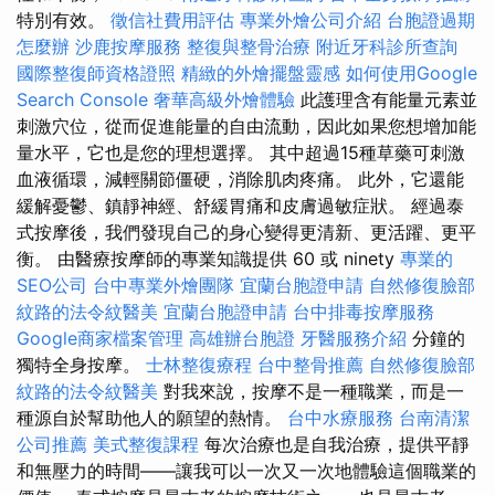
特別有效。
徵信社費用評估
專業外燴公司介紹
台胞證過期
怎麼辦
沙鹿按摩服務
整復與整骨治療
附近牙科診所查詢
國際整復師資格證照
精緻的外燴擺盤靈感
如何使用Google
Search Console
奢華高級外燴體驗
此護理含有能量元素並
刺激穴位，從而促進能量的自由流動，因此如果您想增加能
量水平，它也是您的理想選擇。 其中超過15種草藥可刺激
血液循環，減輕關節僵硬，消除肌肉疼痛。 此外，它還能
緩解憂鬱、鎮靜神經、舒緩胃痛和皮膚過敏症狀。 經過泰
式按摩後，我們發現自己的身心變得更清新、更活躍、更平
衡。 由醫療按摩師的專業知識提供 60 或 ninety
專業的
SEO公司
台中專業外燴團隊
宜蘭台胞證申請
自然修復臉部
紋路的法令紋醫美
宜蘭台胞證申請
台中排毒按摩服務
Google商家檔案管理
高雄辦台胞證
牙醫服務介紹
分鐘的
獨特全身按摩。
士林整復療程
台中整骨推薦
自然修復臉部
紋路的法令紋醫美
對我來說，按摩不是一種職業，而是一
種源自於幫助他人的願望的熱情。
台中水療服務
台南清潔
公司推薦
美式整復課程
每次治療也是自我治療，提供平靜
和無壓力的時間——讓我可以一次又一次地體驗這個職業的