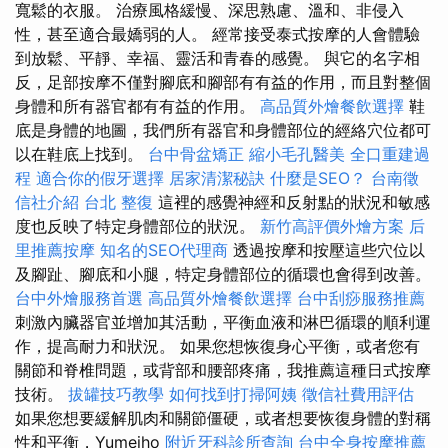
寬鬆的衣服。 治療風格緩慢、深思熟慮、溫和、非侵入
性，甚至適合最嬌弱的人。 經常接受泰式按摩的人會體驗
到放鬆、平靜、幸福、靈活和青春的感覺。 與它的名字相
反，足部按摩不僅對腳底和腳部有有益的作用，而且對整個
身體和所有器官都有有益的作用。
高品質外燴餐飲選擇
鞋
底是身體的地圖，我們所有器官和身體部位的經絡穴位都可
以在鞋底上找到。
台中骨盆矯正
縮小毛孔醫美
全口重建過
程
適合你的假牙選擇
居家清潔秘訣
什麼是SEO？
台南徵
信社介紹
台北 整復
這裡的感覺神經和反射點的狀況和敏感
度也反映了特定身體部位的狀況。
新竹高評價外燴方案
后
里推薦按摩
知名的SEO代理商
透過按摩和按壓這些穴位以
及腳趾、腳底和小腿，特定身體部位的循環也會得到改善。
台中外燴服務首選
高品質外燴餐飲選擇
台中刮痧服務推薦
刺激內臟器官並增加其活動，平衡血液和淋巴循環的順利運
作，提高耐力和狀況。 如果您想恢復身心平衡，或者您有
關節和脊椎問題，或背部和腰部疼痛，我推薦這種日式按摩
技術。
拔罐技巧教學
如何找到打掃阿姨
徵信社費用評估
如果您想要緩解肌肉和關節僵硬，或者想要恢復身體的對稱
性和平衡，Yumeiho
附近牙科診所查詢
台中全身按摩推薦