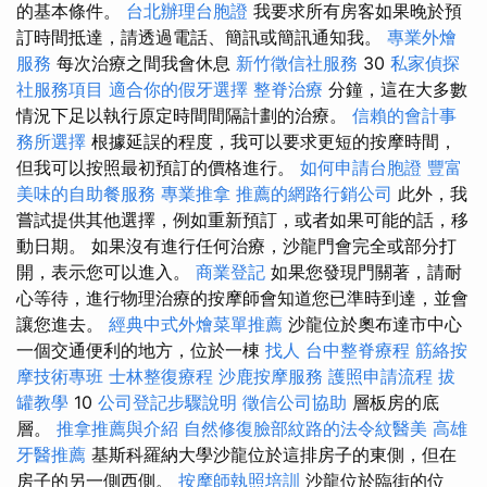
的基本條件。
台北辦理台胞證
我要求所有房客如果晚於預
訂時間抵達，請透過電話、簡訊或簡訊通知我。
專業外燴
服務
每次治療之間我會休息
新竹徵信社服務
30
私家偵探
社服務項目
適合你的假牙選擇
整脊治療
分鐘，這在大多數
情況下足以執行原定時間間隔計劃的治療。
信賴的會計事
務所選擇
根據延誤的程度，我可以要求更短的按摩時間，
但我可以按照最初預訂的價格進行。
如何申請台胞證
豐富
美味的自助餐服務
專業推拿
推薦的網路行銷公司
此外，我
嘗試提供其他選擇，例如重新預訂，或者如果可能的話，移
動日期。 如果沒有進行任何治療，沙龍門會完全或部分打
開，表示您可以進入。
商業登記
如果您發現門關著，請耐
心等待，進行物理治療的按摩師會知道您已準時到達，並會
讓您進去。
經典中式外燴菜單推薦
沙龍位於奧布達市中心
一個交通便利的地方，位於一棟
找人
台中整脊療程
筋絡按
摩技術專班
士林整復療程
沙鹿按摩服務
護照申請流程
拔
罐教學
10
公司登記步驟說明
徵信公司協助
層板房的底
層。
推拿推薦與介紹
自然修復臉部紋路的法令紋醫美
高雄
牙醫推薦
基斯科羅納大學沙龍位於這排房子的東側，但在
房子的另一側西側。
按摩師執照培訓
沙龍位於臨街的位