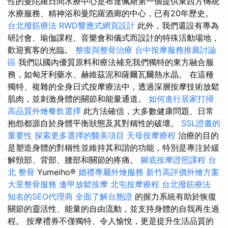
性的曼陀羅日間水療中心是布達佩斯第一個提供東西方傳統
水療服務、精神浴和曼陀羅酒廊的中心，已有20年歷史。
台北撥筋療法
RWD響應式網頁設計
此外，我們還設有專為
研討會、瑜伽課程、音樂會和儀式而設計的特殊活動場地，
歡迎賓客的光臨。
整復與整骨治療
台中按摩服務推薦討論
區
我們以國內優質原料和療法補充我們獨特的東方融合服
務，如匈牙利藥水、赫維茲泥和薩爾瓦爾熱水晶。 在這種
獨特、複雜的全身日式按摩療法中，透過深層按摩技術放鬆
肌肉，並刺激身體的關節和能量通道。
如何進行居家打掃
高品質外燴餐飲選擇
此方法確信，大多數健康問題、日常
抱怨都源自於身體平衡狀態及其對稱性的破壞。
SSL證書的
重要性
探索更多選擇的醫美項目
天母按摩療程
治療的目的
是塑造身體的對稱性並維持其和諧的功能，特別是專注於緩
解頸部、背部、腰部和關節的疼痛。
腳底按摩證照課程
台
北 整骨
Yumeiho®
婚禮專屬外燴服務
新竹高評價外燴方案
大里整骨服務
逢甲放鬆按摩
北屯按摩療程
台北撥筋療法
知名的SEO代理商
全面了解台胞證
的握力系統有助於恢復
關節的靈活性、能量的自由流動，並支持身體的自我再生過
程。 按摩禮券不僅獨特、令人愉悅，更是提升生活品質的