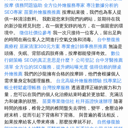
按摩
債務問題協助
全方位外燴服務專家
專注數據分析的
SEO專家
苗栗外燴服務推薦
按摩結束後，我們也為客人提
供一杯清涼飲料。 我歡迎您來到我們的網站，並期待在我
的新沙龍裡見到您，在一個更安靜的地方，在一個親密的環
境中。
徵信社價位參考
我一次只接待一位客人，留出足夠
的時間在兩位客人之間進行空氣交換和消毒。
台中整復推
薦療程
居家清潔300元方案
專業會計師事務所推薦
無論是
頭痛、失眠、背部或四肢疼痛，按摩都能發揮奇效。
數位
行銷策略
SEO的真正意思是什麼？
公司登記
台中牙醫推薦
清單
全方位的SEO服務，提升網站曝光度
值得信賴的辦桌
外燴推薦
我們的沙龍擁有合格的按摩師，他們會根據個人
需求量身定制護理服務。
台北高級外燴服務體驗
找專業記
帳士輕鬆處理帳務
台灣按摩服務
透過選擇正確的握力和力
量，您可以在我們的個人化治療結束時處於更放鬆、充滿活
力和健康的狀態。
苗栗專業徵信社
杜拜簽證快速辦理
隨著
時間的推移，椎骨之間的椎間盤失去彈性，變平，會壓迫神
經末梢，從而引起下背痛和下背痛。 與普遍的看法相反，
如果按摩給客人帶來疼痛，那麼按摩就不好。
自然修復臉