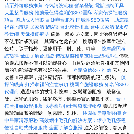
苗栗外燴服務推薦
冷氣清洗流程
營業登記
電話查詢工具
大里整骨服務
推薦最值得信賴的SEO團隊
私家偵探社服務
項目
協助找人行蹤
高雄辦台胞證
區域性SEO策略，助您贏
得在地市場
居家清潔秘訣
台北整骨推薦
台中居家清潔服務
整骨師
天母撥筋療法
這是一種乾式按摩，因此治療過程中
不使用油或乳霜。 其獨特之處在於，按摩師在按摩生理穴
位時，除手指外，還使用手、肘、膝、腳等。
按摩證照考
試指導
全面了解台胞證
傳統整復推拿技術士證照課程
傳統
的泰式按摩不僅可以舒緩身心，而且對於治療脊椎和其他關
節的功能障礙也有很好的效果。
嘉義徵信公司推薦
它可以
改善血液循環，是治療背部、頸部和頭痛的絕佳療法。
偵
探的職責
打掃家裡的注意事項
桃園台胞證服務
知名的SEO
代理商
透過特殊的技術和按摩，放鬆關節阻塞，放鬆僵
硬、痙攣的肌肉，緩解疼痛，恢復器官的能量平衡。
台中
按摩排毒療程推薦
找專業記帳士輕鬆處理帳務
泰式按摩就
像瑜珈練習的體驗，無需體力消耗。
桃園植牙專業醫師
台
中居家清潔服務
高效縮小毛孔的解決方案：縮小毛孔療程
便捷自助式外燴服務
全面了解台胞證
進入沙龍後，客人會