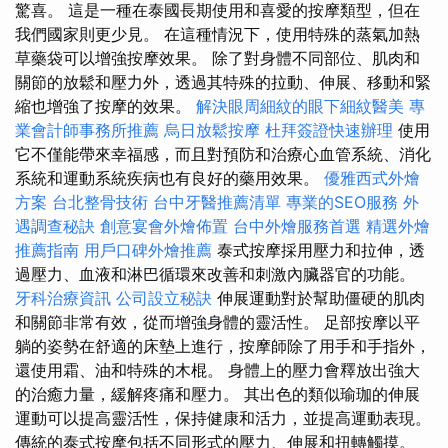
驚喜。 這是一種在泰國長期使用和喜愛的按摩類型，但在
我們國家則更少見。 在這種情況下，使用特殊的蒸氣加熱
草藥袋可以增強按摩效果。 除了對身體不同部位、肌肉和
關節的放鬆和壓力外，透過其特殊的拉動、伸展、移動和緊
縮也增強了按摩的效果。
解決眼周細紋的眼下細紋醫美
專
業會計師事務所推薦
烏日放鬆按摩
杜拜簽證快速辦理
使用
它不僅能帶來幸福感，而且對預防和治療心血管系統、消化
系統和運動系統疾病也有良好的藥用效果。
優雅西式外燴
方案
台北整骨技術
台中牙醫推薦清單
專業的SEO服務
外
遇調查秘訣
創意宴會外燴佈置
台中外燴服務首選
精選外燴
推薦指南
用戶口碑外燴推薦
泰式按摩採用壓力和拉伸，透
過壓力、血液和淋巴循環來改善和刺激內臟器官的功能。
牙科治療資訊
公司設立秘訣
伸展運動對於幫助僵硬的肌肉
和關節非常有效，從而增強身體的靈活性。 足部按摩以平
躺的姿勢在舒適的床墊上進行，按摩師除了用手和手指外，
還使用霜、油和特殊的木棍。 身體上的壓力會釋放出強大
的治癒力量，緩解疼痛和壓力。 其出色的類似瑜珈的伸展
運動可以提高靈活性，保持健康和活力，並提高運動表現。
傳統的泰式按摩包括不同形式的壓力、伸展和扭轉觸摸。