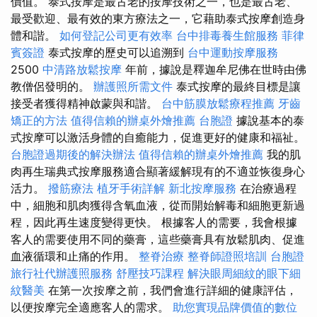
價值。 泰式按摩是最古老的按摩技術之一，也是最古老、
最受歡迎、最有效的東方療法之一，它藉助泰式按摩創造身
體和諧。
如何登記公司更有效率
台中排毒養生館服務
菲律
賓簽證
泰式按摩的歷史可以追溯到
台中運動按摩服務
2500
中清路放鬆按摩
年前，據說是釋迦牟尼佛在世時由佛
教僧侶發明的。
辦護照所需文件
泰式按摩的最終目標是讓
接受者獲得精神啟蒙與和諧。
台中筋膜放鬆療程推薦
牙齒
矯正的方法
值得信賴的辦桌外燴推薦
台胞證
據說基本的泰
式按摩可以激活身體的自癒能力，促進更好的健康和福祉。
台胞證過期後的解決辦法
值得信賴的辦桌外燴推薦
我的肌
肉再生瑞典式按摩服務適合顯著緩解現有的不適並恢復身心
活力。
撥筋療法
植牙手術詳解
新北按摩服務
在治療過程
中，細胞和肌肉獲得含氧血液，從而開始解毒和細胞更新過
程，因此再生速度變得更快。 根據客人的需要，我會根據
客人的需要使用不同的藥膏，這些藥膏具有放鬆肌肉、促進
血液循環和止痛的作用。
整脊治療
整脊師證照培訓
台胞證
旅行社代辦護照服務
舒壓技巧課程
解決眼周細紋的眼下細
紋醫美
在第一次按摩之前，我們會進行詳細的健康評估，
以便按摩完全適應客人的需求。
助您實現品牌價值的數位