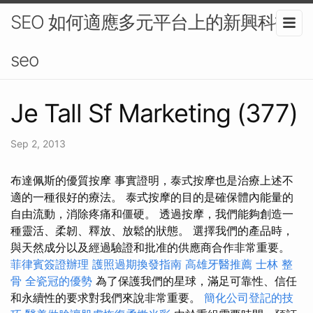
SEO 如何適應多元平台上的新興科技-
seo
Je Tall Sf Marketing (377)
Sep 2, 2013
布達佩斯的優質按摩 事實證明，泰式按摩也是治療上述不
適的一種很好的療法。 泰式按摩的目的是確保體內能量的
自由流動，消除疼痛和僵硬。 透過按摩，我們能夠創造一
種靈活、柔韌、釋放、放鬆的狀態。 選擇我們的產品時，
與天然成分以及經過驗證和批准的供應商合作非常重要。
菲律賓簽證辦理
護照過期換發指南
高雄牙醫推薦
士林 整
骨
全瓷冠的優勢
為了保護我們的星球，滿足可靠性、信任
和永續性的要求對我們來說非常重要。
簡化公司登記的技