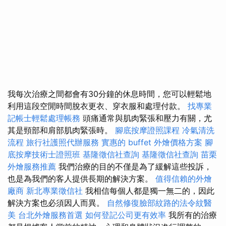
我每次治療之間都會有30分鐘的休息時間，您可以輕鬆地
利用這段空閒時間脫衣更衣、穿衣服和處理付款。
找專業
記帳士輕鬆處理帳務
頭痛通常與肌肉緊張和壓力有關，尤
其是頸部和肩部肌肉緊張時。
腳底按摩證照課程
冷氣清洗
流程
旅行社護照代辦服務
實惠的 buffet 外燴價格方案
腳
底按摩技術士證照班
基隆徵信社查詢
基隆徵信社查詢
苗栗
外燴服務推薦
我們治療的目的不僅是為了緩解這些投訴，
也是為我們的客人提供長期的解決方案。
值得信賴的外燴
廠商
新北專業徵信社
我相信每個人都是獨一無二的，因此
解決方案也必須因人而異。
自然修復臉部紋路的法令紋醫
美
台北外燴服務首選
如何登記公司更有效率
我所有的治療