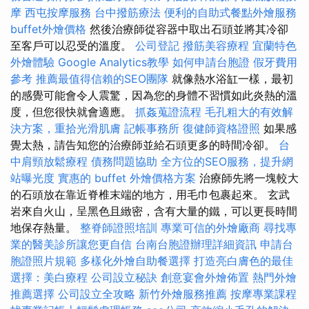
摩
西屯按摩服務
台中撥筋療法
便利的自助式餐點外燴服務
buffet外燴價格
然後治療師從容器中取出石頭並將其冷卻
至客戶可以忍受的溫度。
公司登記
撥筋美容療程
宜蘭特色
外燴體驗
Google Analytics教學
如何申請台胞證
假牙費用
參考
推薦最值得信賴的SEO團隊
就像熱水浴缸一樣，最初
的感覺可能會令人震驚，因為您的身體不習慣如此炎熱的溫
度，但您很快就會適應。
抓姦蒐證流程
毛孔粗大的有效解
決方案，重拾光滑肌膚
記帳事務所
復健師資格證照
如果感
覺太熱，請告知您的治療師並給石頭更多的時間冷卻。
台
中肩頸放鬆療程
債務問題協助
全方位的SEO服務，提升網
站曝光度
實惠的 buffet 外燴價格方案
治療師先將一塊較大
的石頭放在靠近脊椎末端的地方，用毛巾包裹起來。 玄武
岩來自火山，呈黑色且緻密，含有大量的鐵，可以更長時間
地保存熱量。
整脊師證照培訓
專業可信的外燴廠商
尋找專
業的醫美診所讓您更自信
台南台胞證辦理詳細資訊
申請台
胞證照片規範
多樣化外燴自助餐選擇
打造亮白膚色的最佳
選擇：美白療程
公司設立秘訣
創意宴會外燴佈置
熱門外燴
推薦選擇
公司設立全攻略
新竹外燴服務推薦
按摩專業課程