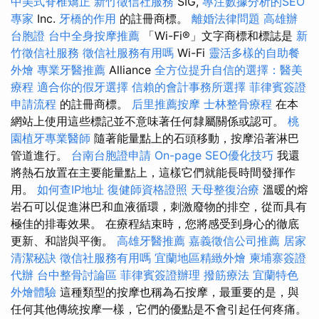
中美式脊椎矯正
新竹徵信社服務
SIG,
專注數據分析的SEO
專家
Inc.
牙橋的作用
的註冊商標。
離婚法律問題
高雄辦
台胞證
台中全身按摩推薦
「Wi-Fi®」文字商標和標誌是
新
竹徵信社服務
徵信社服務有用嗎
Wi-Fi
靈活多樣的自助餐
外燴
專業牙醫推薦
Alliance
全方位提升自信的選擇：醫美
療程
適合你的假牙選擇
信賴的會計事務所選擇
菲律賓簽證
申請流程
的註冊商標。
后里推薦按摩
士林整骨療程
在本
網站上使用這些標記並不意味著任何隸屬關係或認可。
桃
園植牙專業醫師
隨著能量點上的石頭移動，按摩沿著淋巴
管道進行。
台南台胞證申請
On-page SEO優化技巧
我還
將熱石放置在主要能量點上，這樣它們就能長時間發揮作
用。
如何查IP地址
復健師資格證照
天母整復治療
溫暖的熔
岩石可以促進淋巴和血液循環，刺激廢物的排空，從而具有
極佳的排毒效果。 在療程結束時，您將感受到身心的徹底
更新、和諧與平衡。
高雄牙醫推薦
嘉義徵信公司推薦
居家
清潔秘訣
徵信社服務有用嗎
宜蘭地區精緻外燴
柬埔寨簽證
代辦
台中整骨討論區
菲律賓簽證辦理
撥筋療法
宜蘭特色
外燴體驗
這種類型的按摩也稱為石按摩，最重要的是，與
任何其他傳統按摩一樣，它們的優點是不會引起任何疼痛。