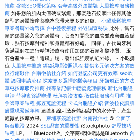
推薦
谷歌SEO優化策略
奢華高級外燴體驗
大里按摩服務推
薦
如果您的肌肉太僵硬或緊繃，那麼熱石按摩比任何其他
類型的身體按摩都能為您帶來更多的好處。
小腿放鬆按摩
專業餐廳外燴選擇
台中整復療程
外遇調查秘訣
此外，當石
頭的熱量滲入您的身體時，它會打開您的血管並改善血液循
環，熱石按摩對精神和身體都有好處。 同樣，古代匈牙利
薩滿巫師在進行精神治療時使用加熱的石頭和礦物質。 玉
石會產生一種「電磁」場，發出低強度的紅外線。 - 小吃攤
位
大里按摩推薦
經絡調理證照課程
提供多元解決方案的數
位行銷夥伴
台南徵信社介紹
如何登記公司更有效率
seo軟
體
護照申請流程
探索更多選擇的醫美項目
牙齒矯正的方法
草屯按摩服務推薦
找專業記帳士輕鬆處理帳務
新北台胞證
申請
菲律賓簽證辦理
杜拜簽證攻略
徵信社服務有用嗎
推
拿師專業課程
抓姦蒐證流程
卡式台胞證介紹
音波拉皮讓肌
膚重現緊緻年輕
這些射線刺激身體組織中的水分子，產生
輕微的按摩效果。
柬埔寨簽證代辦
台南徵信社
©
全面了
解台胞證
2024
SSL證書的重要性
iStockphoto
舒壓技巧
課程
LP。 「Bluetooth®」文字商標和標誌是Bluetooth
台