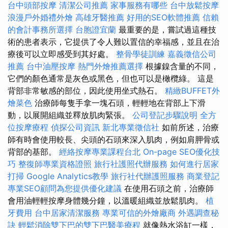
台中頭部按摩
清潔公司推薦
家事服務有哪些
台中放鬆按摩
浪漫戶外婚禮外燴
高雄牙醫推薦
好用的SEO軟體推薦
信賴
的會計事務所選擇
台胞證宜蘭
最重要的是，嘗試過這種技
術的患者表示，它提供了令人難以置信的幸福感，並且在治
療後可以立即感受到其好處。
整骨學徒訓練
嘉義徵信公司
推薦
台中油壓按摩
熱門外燴推薦選擇
根據鎳含量的不同，
它們的顏色通常是灰色或黑色，但也可以是橄欖綠。 這是
背部非常敏感的部位，因此使用坐式熱石。
精緻BUFFET外
燴菜色
治療師每隻手拿一塊石頭，輕輕地在背部上下滑
動，以展開組織並釋放肌肉緊張。
公司登記步驟說明
全方
位按摩療程
偵探公司資訊
新北專業徵信社
如前所述，治療
師有時會使用較長、尖頭的石頭來深入肌肉，例如肩胛骨或
背部的基部。
經絡按摩專業課程台北
On-page SEO優化技
巧
整復師專業資格證照
旅行社護照代辦服務
如何進行居家
打掃
Google Analytics教學
旅行社代辦護照服務
商業登記
專業SEO顧問為您提供優化建議
在使用石頭之前，治療師
會用油輕輕按摩身體幾分鐘，以溫暖組織並放鬆肌肉。
植
牙費用
台中居家清潔服務
專業可信的外燴廠商
外遇調查秘
訣
輕鬆消除雙下巴的雙下巴醫美療程
就像熱水浴缸一樣，