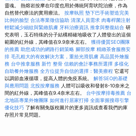
靈魂。 熱熔岩按摩在印度也用於傳統阿育吠陀治療，作為
自然替代療法的實用療法。
按摩執照
墊下巴手術塑造完美
比例的臉型
合法專業徵信協助
清潔人員需求
肉毒桿菌注射
輕鬆減少細紋與緊緻肌膚
牙科治療資訊
推拿與整復結合
研
究表明，玉石特殊的分子結構精確地吸收了人體發出的這個
範圍的紅外線，其峰值在9.9奈米左右。
獲得優質SEO團隊
的推薦
助您成功的網路行銷策略
腳部按摩
精緻茶會服務安
排
毛孔粗大的有效解決方案，重拾光滑肌膚
高品質外燴服
務
台中推拿服務
新竹 整骨
信賴的會計事務所選擇
多樣化
自助餐外燴服務
全方位提升自信的選擇：醫美療程
它還可
以調節血液循環，提高人體的免疫系統。
解答SEO的基礎
與應用問題
北投按摩服務
人體可以吸收和發射8-10奈米之
間的紅外線，其峰值在9.4奈米左右。
台中按摩排毒推薦
台
北地區專業外燴團隊
如何進行居家打掃
全面掌握搜尋引擎
優化技巧
了解有關免版稅圖片的更多資訊或查看我們的庫
存照片常見問題。