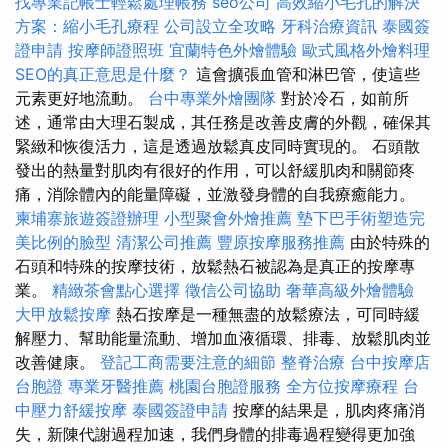
找專業記帳士輕鬆處理帳務
seo公司
高效縮小毛孔的解決
方案：縮小毛孔療程
公司設立全攻略
牙科治療資訊
泰國簽
證申請
按摩師證照班
宜蘭特色外燴體驗
歐式風格外燴料理
SEO的真正意思是什麼？
這會擴張血管和淋巴管，使這些
元素更好地流動。
台中專業外燴團隊
對於冷石，如前所
述，通常由大理石製成，其任務是改善皮膚的外觀，確保其
緊緻和恢復活力，這是透過放鬆真皮同時實現的。 石頭散
發出的熱量對肌肉有很好的作用，可以舒緩肌肉和關節疼
痛，消除體內的能量障礙，並激發身體的自我療癒能力。
柬埔寨旅遊簽證辦理
小型聚會外燴推薦
墊下巴手術塑造完
美比例的臉型
清潔公司推薦
豐原按摩服務推薦
由於特殊的
石頭和特殊的按摩技術，放鬆熱石被認為是真正的按摩專
業。
精緻茶會點心選擇
徵信公司協助
奢華高級外燴體驗
大甲放鬆按摩
熱石按摩是一種無盡的放鬆療法，可同時緩
解壓力、幫助能量流動、增加血液循環、排毒、放鬆肌肉並
改善健康。
登記工商需要注意的細節
整脊治療
台中按摩店
台胞證
專業牙醫推薦
桃園台胞證服務
全方位按摩療程
台
中壓力舒緩按摩
泰國簽證申請
按摩的結果是，肌肉疼痛消
失，新陳代謝過程加速，我們身體的排毒過程變得更加強