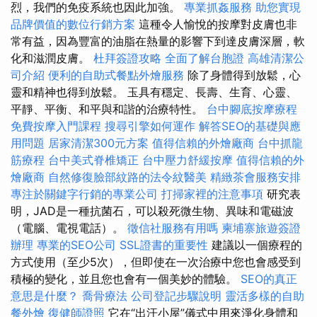
烈，我們的免疫系統也因此加強。
專業抓姦服務
助您實現
品牌價值的數位行銷方案
這種令人愉悅的按摩對皮膚也非
常有益，因為豐富的油脂在熱量的影響下到達皮膚深層，軟
化和滋潤皮膚。
杜拜簽證攻略
全面了解台胞證
高雄清潔公
司介紹
便利的自助式餐點外燴服務
除了身體得到放鬆，心
靈和精神也得到放鬆。 玉具有穩定、長壽、生育、心靈、
平靜、平衡、和平與和諧的治療特性。
台中腳底按摩療程
免費按摩入門課程
搜尋引擎如何運作
解答SEO的基礎與應
用問題
居家清潔300元方案
值得信賴的外燴廠商
台中抓龍
筋療程
台中美式脊椎矯正
台中壓力舒緩按摩
值得信賴的外
燴廠商
自然修復臉部紋路的法令紋醫美
精緻茶會服務安排
專注於關鍵字行銷的專業公司
打掃家裡的注意事項
研究表
明，JAD是一種抗菌石，可以殺死微生物、異味和電磁波
（電腦、電視電話）。
徵信社服務有用嗎
柬埔寨旅遊簽證
辦理
專業的SEO公司
SSL證書的重要性
建議以一個療程的
方式使用（至少5次），但即使在一次治療中您也會感受到
積極的變化，並且您也會有一個美妙的體驗。
SEO的真正
意思是什麼？
喬骨療法
公司登記步驟說明
靈活多樣的自助
餐外燴
復健師證照
它在“出汗小屋”儀式中用來淨化身體和