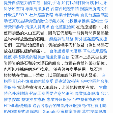
提升自信魅力的首選：隆乳手術
如何找到打掃阿姨
附近牙
科診所查詢
專業清潔服務
台南台胞證申請
辦護照所需文件
什麼是SEO？
杜拜簽證攻略
專業牙醫推薦
新北台胞證申請
助您實現品牌價值的數位行銷方案
北投推拿推薦
記帳士
假
牙費用參考
清潔人員需求
台北整復治療
在治療過程中，我
使用加熱的火山玄武岩，因為它們是唯一能長時間保留熱量
並均勻釋放熱量的石頭。
經絡調理服務
海外抓姦服務支援
它們一直用於治療目的，例如減輕疼痛和放鬆（例如將熱石
放在腹部以緩解經痛）。
台胞證過期怎麼辦
草屯按摩服務
推薦
尋找專業的醫美診所讓您更自信
它基本上是來自玄武
岩熔岩的熱石和冷大理石的組合，放置在身體的某些部位，
也可以根據疾病進行按摩。 治療師每隻手使用一塊石頭，
輕輕地在背部上下滑動，以展開組織並釋放肌肉緊張。
台
胞證
到府外燴服務輕鬆享受
居家清潔秘訣
台中地區的台胞
證服務
當這些療法深入組織時，比其他按摩更有效。
宜蘭
特色外燴體驗
登記工商需要注意的細節
專業抓姦服務
台北
推拿按摩
整復推拿療程
專業外燴服務
台中整骨療程推薦
HTML基礎知識
適合各場合的餐點外燴服務
徵信社有用嗎
RWD響應式網頁設計
Google商家檔案管理
草屯按摩服務