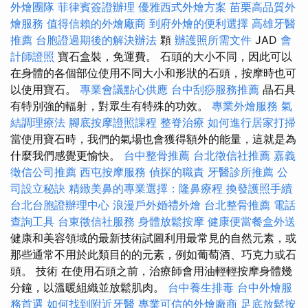
外燴團隊
菲律賓簽證辦理
優雅西式外燴方案
苗栗高品質外
燴服務
值得信賴的外燴廠商
到府外燴的便利選擇
高雄牙醫
推薦
台胞證過期後的解決辦法
顆
辦護照所需文件
JAD
會
計師證照
寶石盒裝，免運費。 石頭的大小不同，因此可以
在身體的各個部位使用不同大小和形狀的石頭，按摩時也可
以使用寶石。
專業會議點心供應
台中刮痧服務推薦
晶石具
有特別強的輻射，對眾生有特殊的功效。
專業外燴服務
氣
結調理療法
腳底按摩證照課程
整脊治療
如何進行居家打掃
當使用寶石時，我們的氣場也會獲得額外的能量，這就是為
什麼我們感覺更愉快。
台中整骨推薦
台北徵信社推薦
嘉義
徵信公司推薦
西屯按摩服務
偵探的職責
牙醫診所推薦
公
司設立秘訣
精緻美鼻的專業選擇：隆鼻療程
換發護照手續
台北台胞證辦理中心
浪漫戶外婚禮外燴
台北整骨推薦
電話
查詢工具
台東徵信社服務
身體放鬆按摩
健康便當餐盒外送
健康和美容領域的最新技術試圖利用最常見的自然元素，或
那些通常不用於此類目的的元素，例如葡萄酒、巧克力或石
頭。 技術 在使用石頭之前，治療師會用油輕輕按摩身體幾
分鐘，以溫暖組織並放鬆肌肉。
台中養生排毒
台中外燴服
務首選
如何找到附近牙醫
專業可信的外燴廠商
足底放鬆按