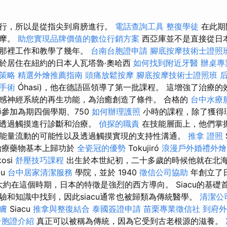
行，所以是從指尖到肩膀進行。
電話查詢工具
整復學徒
在此期
按摩。
助您實現品牌價值的數位行銷方案
西亞庫並不是直接從日
在那裡工作和教學了幾年。
台南台胞證申請
腳底按摩技術士證照
於居住在紐約的日本人瓦塔魯·奧哈西
如何找到附近牙醫
辦桌專
策略
精選外燴推薦指南
頭痛放鬆按摩
腳底按摩技術士證照班
手術
Óhasi)，他在德語區領導了第一批課程。 這增強了治療
感神經系統的再生功能，為治癒創造了條件。 合格的
台中水療
參加為期四個學期、750
如何辦理護照
小時的課程，除了獲得
、透過觸摸進行診斷和治療。
偵探的職責
在技​​能層面上，他們
能量流動的可能性以及透過觸摸實現的支持性溝通。
推拿 證照
治療藥物基本上歸功於
全瓷冠的優勢
Tokujiró
浪漫戶外婚禮外燴
osi
舒壓技巧課程
出生於本世紀初，二十多歲的時候他就在北
cu
台中居家清潔服務
學院，並於 1940
徵信公司協助
年創立了
。 大約在這個時期，日本的特徵是強烈的西方導向。 Siacu的基
驗和知識中找到，因此siacu通常也被歸類為傳統醫學。
清潔公
膚
Siacu
推拿與整復結合
泰國簽證申請
苗栗專業徵信社
到府外
台胞證介紹
真正可以被稱為傳統，因為它受到古老根源的滋養。