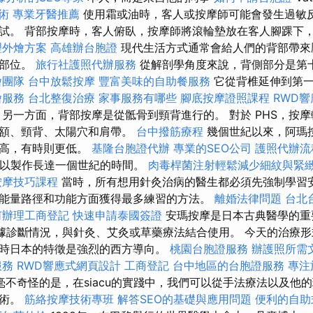
術
專業牙醫推薦
使用霜或油時，客人或按摩師可能會發生過敏
試。 背部按摩時，客人俯臥，按摩師將滾輪墊放在客人腳踝下
理外燴方案
高雄辦台胞證
現代生活方式通常會給人們的背部帶來
個部位。
旅行社護照代辦服務
從解剖學角度來說，背側部分是第
燴團隊
台中放鬆按摩
豐富美味的自助餐服務
它從背椎延伸到第一
燴服務
台北整復治療
家事服務有哪些
腳底按摩證照課程
RWD
另一方面，背部按摩是從骶骨到頸背進行的。 對於 PHS，按
前額、頸背、太陽穴和肩帶。
台中撥筋療程
幾個世紀以來，阿瑪
更高，有時則更低。
基隆台胞證代辦
專業的SEO公司
護照代辦流
可以製作長達一個世紀的時間。
肉毒桿菌注射輕鬆減少細紋與緊
按摩技巧課程
當時，所有想用針灸治病的醫生都必須先強制學習
能量路徑和功能方面獲得最多練習的方法。
離婚法律問題
台北
何辦理工商登記
快速申請泰國簽證
安瑪按摩是日本古典醫學的重
”，根據診斷情況，與針灸、艾灸或草藥療法結合使用。 今天的治療
時日本的特徵是強烈的西方導向。
桃園台胞證服務
辦護照所需
服務
RWD響應式網頁設計
工商登記
台中地區的台胞證服務
專注
毫不奇怪的是，在siacu的實踐中，我們可以從手法療法以及他
技術。
筋絡按摩技術專班
解答SEO的基礎與應用問題
便利的自助