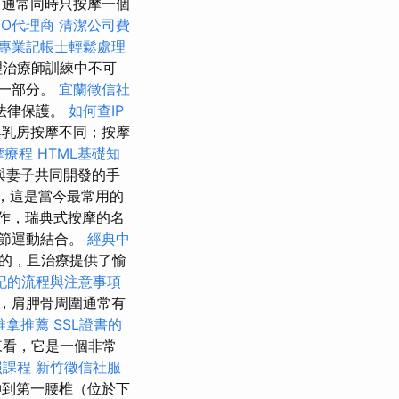
 通常同時只按摩一個
EO代理商
清潔公司費
專業記帳士輕鬆處理
理治療師訓練中不可
的一部分。
宜蘭徵信社
法律保護。
如何查IP
乳房按摩不同；按摩
摩療程
HTML基礎知
與妻子共同開發的手
，這是當今最常用的
著作，瑞典式按摩的名
節運動結合。
經典中
的，且治療提供了愉
記的流程與注意事項
，肩胛骨周圍通常有
推拿推薦
SSL證書的
來看，它是一個非常
照課程
新竹徵信社服
到第一腰椎（位於下