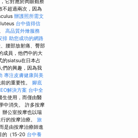
，它對應於肉眼觀察
數不超過兩次，因為
ulus
辦護照所需文
luteus
台中值得信
骨。
高品質外燴服務
安排
助您成功的網路
、腰部放射痛、臀部
師的成員，他們中的大
siatsu在日本占
人們的興趣，因為我
助
專注皮膚健康與美
先前的重要性。
腳底
EO解決方案
台中全
醫生使用，而僅由醫
學中消失。 許多按摩
 辦公室按摩也以瑞
進行的按摩治療。
旅
而是由按摩治療師進
的（15-20
台中養