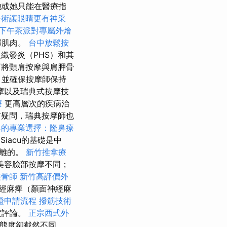
他或她只能在醫療指
手術讓眼睛更有神采
下午茶派對專屬外燴
部肌肉。
台中放鬆按
織發炎（PHS）和其
可將頸肩按摩與肩胛骨
，並確保按摩師保持
摩以及瑞典式按摩技
療
更高層次的疾病治
有疑問，瑞典按摩師也
鼻的專業選擇：隆鼻療
毒
Siacu的基礎是中
分離的。
新竹推拿療
美容臉部按摩不同；
整骨師
新竹高評價外
經麻痺（顏面神經麻
證申請流程
撥筋技術
實評論。
正宗西式外
但態度卻截然不同。