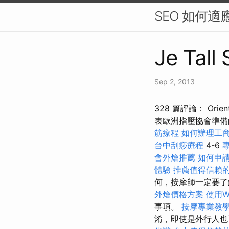
SEO 如何適
Je Tall 
Sep 2, 2013
328 篇評論： Orient
表歐洲指壓協會準備
筋療程
如何辦理工
台中刮痧療程
4-6
會外燴推薦
如何申
體驗
推薦值得信賴
何，按摩師一定要
外燴價格方案
使用Wo
事項。
按摩專業教
淆，即使是外行人也