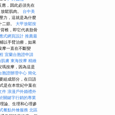
反應，因此必須先在
，放鬆肌肉。
台中美
壓力，這就是為什麼
十二節。
大甲放鬆按
背椎，即它代表肋骨
響應式網頁設計
推薦最
摩輔以手臂治療，如果
按摩一直在不斷變
程
宜蘭台胞證申請
緻肌膚
東海按摩
精緻
安瑪按摩，因為這是
台胞證辦理中心
簡化
要組成部分，在日語
形式是在本世紀中葉在
文件
浪漫戶外婚禮外
於關鍵字行銷的專業
的理論、生理和心理參
式餐點外燴服務
北區