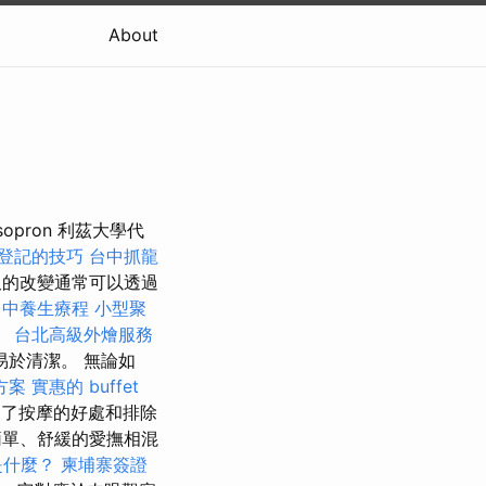
About
on-sopron 利茲大學代
登記的技巧
台中抓龍
的改變通常可以透過
台中養生療程
小型聚
。
台北高級外燴服務
於清潔。 無論如
方案
實惠的 buffet
了按摩的好處和排除
單、舒緩的愛撫相混
是什麼？
柬埔寨簽證