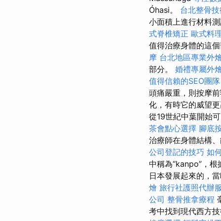
Óhasi。
台北整骨技
小面積上進行材料測
式脊椎矯正
歐式料
值得治療身體的這
摩
台北地區專業外
部分。
婚禮專屬外
值得信賴的SEO團隊
頭痛嚴重，則按摩
化，有時它的威望
從19世紀中葉開始
茶會點心選擇
腳底
治療師在身體結構、
公司登記的技巧
如
中稱為“kanpo
日本發展起來的，當
燴
旅行社護照代辦
公司
整骨推拿療程
考中找到現代西方