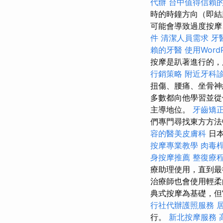
代辦
台中值得信賴
時的時鐘方向（即
可能會導致過度按摩、
件
清潔人員需求
牙
賴的牙醫
使用Word
按摩是趴著進行的，
行銷策略
附近牙科
扭傷、腰痛、坐骨神
多數都向他學習並
主導地位。
牙齒矯
們專門尋找東方方法
容的醫美皮膚科
日本
按摩專業教學
肉毒
身按摩推薦
整復療
療助理使用，直到最
治療師也會使用輕柔
典式按摩為基礎，但
行社代辦護照服務
行。
新北按摩服務