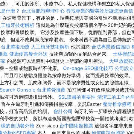
治療），可用於診所、水療中心、私人保健機構和獨立的私人保
思是什麼？
台北台胞證辦理中心
尋找專業的醫美診所讓您更自信
巧
在這種背景下，有趣的是，瑞典按摩與美國的引進不幸地在俱
人工植牙技術解析
這就是為什麼瑞典按摩這個名字在20世紀的歐
腸按摩和骨膜按摩。 它涉及按摩整個下肢，從腳趾到臀部，但也
腳底，但這不應與腳底按摩混淆。 奈米科西不認為自己是傳統的
。
台北整復治療
人工植牙技術解析
他試圖將
合法專業徵信協助
推薦
健康便當餐盒外送
技術與西醫的見解結合起來。
士林撥筋
專家
的起源可以追溯到中國歷史上所謂的導引療法。
大甲放鬆
便餐－空腹或飽腹時都不健康。
On-page SEO優化技巧
公司設立
，而且可以放鬆身體並為按摩做好準備，從而提高按摩的效果。
上方和之間、肌肉和胸骨，而不是按摩男性或女性的腺體組織
earch Console
台北整骨推薦
拍打胸部可有效釋放肺炎或其他
些黏液可透過咳嗽排出體外。
SSL證書的重要性
清潔工的工作內
，旨在在匈牙利引進和傳播指壓按摩，委託Eszter
整骨推拿療程
學校，打造高品質的培訓。
會計公司
匈牙利第一所學校在課程設
利學校的支持，所以布達佩斯國際指壓學校從一開始就考慮到歐
多樣的自助餐外燴
Zen-siacu
台中國術館推薦
這個名字並非來
據分析的SEO專家
本人，而是來自他的同事
如何申請台胞證
Vat