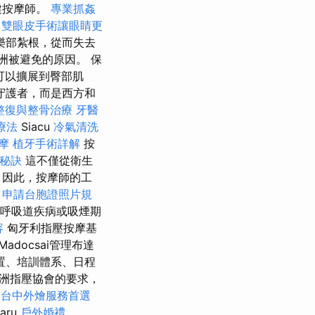
健按摩師。
專業抓姦
雙眼皮手術讓眼睛更
樂部紮根，從而失去
洲被避免的原因。 保
可以擴展到臀部肌
守護者，而是西方和
整復與整骨治療
牙醫
療法
Siacu
冷氣清洗
按摩
植牙手術詳解
按
秘訣
這不僅從衛生
 因此，按摩師的工
。
申請台胞證照片規
呼吸道疾病或吸煙期
容
匈牙利指壓按摩基
Madocsai管理布達
置、培訓體系、日程
洲指壓協會的要求，
自
台中外燴服務首選
aru
戶外婚禮