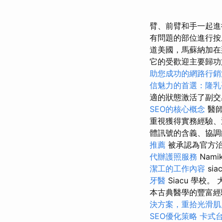
臂、前臂和手一起進
有問題的部位進行
道美國，馬蘇納加
它的受歡迎主要歸功
助您成功的網路行銷
信魅力的首選：隆乳
適的狀態激活了副交
SEO的核心概念
醫師
重視獲得實務經驗
體訊號的含義、協調
推薦
被承認為官方
代辦護照服務
Namik
潔工的工作內容
sia
牙醫
Siacu 學校
本古典醫學的豐富經
決方案，重拾光滑肌
SEO優化策略
卡式