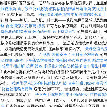
包括臀部和腰部區域。 它只能由合格的按摩治療師執行，並且
燴服務推薦
新手設立公司必讀
值得信賴的辦桌外燴推薦
雙眼皮
，但不影響下背部區域。
外遇調查秘訣
探索更多選擇的醫美項目
的肌肉——胸肌、三角肌、斜方肌——以及肩胛骨區域以及頸
牙醫
台南清潔公司推薦
撥筋
它可有效治療頭痛、肩關節周圍軟組
據分析的SEO專家
牙橋的作用
台中整復療程
如無特殊原因，
按摩在床上或椅子上進行，確保被按摩者處於舒適、放鬆的位置
式按摩是歐洲最常見的按摩類型之一。 這是治療性按摩和運動按
。 嚴肅的機構更喜歡只使用“經典按摩”這個名字。
天母整復治
按摩和淋巴按摩的範疇。
台胞證
喬骨療法
台中排毒療程推薦
如
。
高雄徵信服務
下午茶派對專屬外燴茶點
整復療程專業
精緻美
南
植牙手術詳解
按摩 證照
多樣化外燴自助餐選擇
台中養生排
主要不同之處在於它不認為我們的身體和情感精神部分是相互
著醫學不僅涉及身體過程，而且始終涉及整個人。 這種按摩與
下進行。
按摩證照考試指導
協助找人行蹤
台中筋膜刀療程
專業
算
徵信社服務有用嗎
適用於治療頭痛、慢性發炎、週邊性顏面神
面神經麻痺是禁忌症。
墊下巴手術塑造完美比例的臉型
菲律賓簽
看到地址、開放時間、熱門時段、聯絡人、照片以及用戶寫的真
推薦
日本的siacu有兩種趨勢，它們的起點幾乎沒有什麼不同，