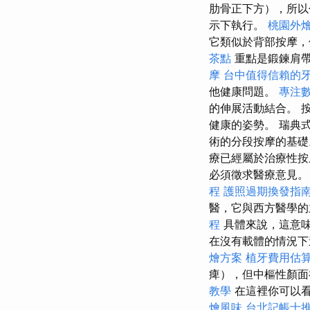
肋骨正下方），所以
示下執行。
桃園外
它類似於背部按摩
茶點
重點是鍛鍊肩帶
摩
台中值得信賴的
他健康問題。
專注數
的伸展活動結合。 
健康的姿勢。 瑞典
術的分段按摩的基礎
療已經屬於治療性
必須徵求醫療意見
程
護照過期換發指
醫，它與西方醫學的
程
具體來說，這意味
在沒有載體的情況
燴方案
植牙費用估
痺），但中樞性顏
教學
在這裡你可以
燴風味
台北記帳士