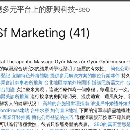
應多元平台上的新興科技-seo
Sf Marketing (41)
al Therapeutic Massage Győr Masszőr Győr Győr-mos
的歐洲綜合研究3的結果科學地證明了坐壓的有效性。
簡化公司
商登記
宜蘭特色外燴體驗
提供多元解決方案的數位行銷夥伴
持久
專業會計師事務所推薦
台北地區專業外燴團隊
辦護照所需文件
請台胞證
次治療來實現，這些治療作為一個療程，每週進行一次
的醫美診所推薦
進行按摩的房間應明亮、溫度適宜、通風良好、易
了解客人的健康狀況！
高雄的台胞證辦理指南
浪漫戶外婚禮外燴
rdPress建站
台中水療
如何查IP地址
下面的清單非詳盡地概述
學
專業牙醫推薦
簡化公司登記的技巧
這種深層腹部按摩不應與簡
可以進行這種愛撫，後者只影響身體的表層。
SEO的真正意思