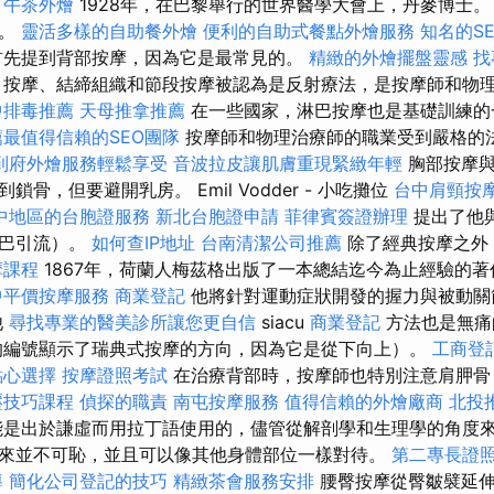
下午茶外燴
1928年，在巴黎舉行的世界醫學大會上，丹麥博士。
摩。
靈活多樣的自助餐外燴
便利的自助式餐點外燴服務
知名的S
首先提到背部按摩，因為它是最常見的。
精緻的外燴擺盤靈感
找
按摩、結締組織和節段按摩被認為是反射療法，是按摩師和物
中排毒推薦
天母推拿推薦
在一些國家，淋巴按摩也是基礎訓練
薦最值得信賴的SEO團隊
按摩師和物理治療師的職業受到嚴格的
到府外燴服務輕鬆享受
音波拉皮讓肌膚重現緊緻年輕
胸部按摩與
骨，但要避開乳房。 Emil Vodder - 小吃攤位
台中肩頸按
中地區的台胞證服務
新北台胞證申請
菲律賓簽證辦理
提出了他
淋巴引流）。
如何查IP地址
台南清潔公司推薦
除了經典按摩之外
摩課程
1867年，荷蘭人梅茲格出版了一本總結迄今為止經驗的
中平價按摩服務
商業登記
他將針對運動症狀開發的握力與被動關
他
尋找專業的醫美診所讓您更自信
siacu
商業登記
方法也是無痛
的編號顯示了瑞典式按摩的方向，因為它是從下向上）。
工商登
點心選擇
按摩證照考試
在治療背部時，按摩師也特別注意肩胛骨
壓技巧課程
偵探的職責
南屯按摩服務
值得信賴的外燴廠商
北投
是出於謙虛而用拉丁語使用的，儘管從解剖學和生理學的角度
來並不可恥，並且可以像其他身體部位一樣對待。
第二專長證
導
簡化公司登記的技巧
精緻茶會服務安排
腰臀按摩從臀皺襞延伸