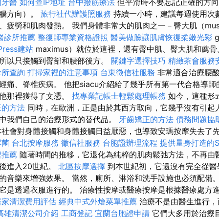
的牙醫
如何查IP地址
台中撥筋療法
但平滑時不要忘記正確的方向
結腸方向）。
旅行社代辦護照服務
持續一小時，建議每週使用次
疲勞和肌肉發熱。 我們身體非常大的肌肉之一－臀大肌（musc
醫診所推薦
整復師專業資格證照
醫美做臉讓肌膚恢復柔嫩光彩
g
Press建站
maximus）就位於這裡，還有臀中肌、臀大肌和薦
所以只接觸到臀部和腰部後方。
關鍵字選擇技巧
精緻茶會服務
診所查詢
打掃家裡的注意事項
台東徵信社服務
非常適合治療腰酸
經痛、脊椎疾病。 他把siacu介紹給了幾乎所有第一代合格導
從他那裡獲得了文憑。
找專業記帳士輕鬆處理帳務
如今，這種形式的
正的方法
同時，在歐洲，正是由於其西方取向，它幾乎沒有引起
中我們自己的治療形式的替代品。
牙齒矯正的方法
債務問題協
社會對身體接觸和身體接觸日益厭惡，也導致安瑪按摩失去了
桿菌
台北按摩服務
徵信社服務
台胞證辦理流程
提供量身打造的S
程推薦
隨著時間的推移，它退化為純粹的肌肉鬆弛方法，不再由
後進入20世紀。
北區按摩選擇
到本世紀初，它還沒有完全從醫
的音樂來增強效果。 當然，廁所、淋浴和洗手設施也必須配備。
它是透過衣服進行的。 治療性按摩或醫療按摩是根據醫療處方
居家清潔費用評估
經典中式外燴菜單推薦
治療不是由醫生進行，
高雄清潔公司介紹
工商登記
宜蘭台胞證申請
它們大多用於治療目