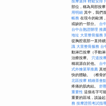
按摩選擇
輕鬆安排
部位，稱為局部按
用明細
其中，我們
帳務
在現今的歐洲，
或缺的一部分。
台
台中台胞證辦理
推
地址
大里整骨服務
從胸腔底部一直持續到鎖
識
大里整骨服務
台
動淋巴按摩（手動
治療按摩。
穴道按
稱就源自於他。
台
式外燴菜單推薦
其
快的體驗。 （椎骨
北區按摩
精緻茶會
疼痛的肌肉結。
舒
重要性
這個名字可能
重要的區域，談論起
務
按摩證照考試指