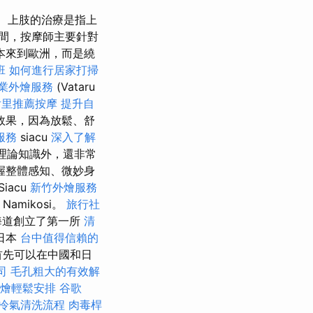
上肢的治療是指上
間，按摩師主要針對
本來到歐洲，而是繞
班
如何進行居家打掃
業外燴服務
(Vataru
后里推薦按摩
提升自
的效果，因為放鬆、舒
服務
siacu
深入了解
理論知識外，還非常
掌握整體感知、微妙身
Siacu
新竹外燴服務
Namikosi。
旅行社
海道創立了第一所
清
日本
台中值得信賴的
礎首先可以在中國和日
司
毛孔粗大的有效解
燴輕鬆安排
谷歌
冷氣清洗流程
肉毒桿