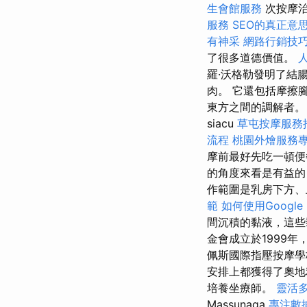
生會館服務
次按摩
服務
SEO的真正意
有神采
網路行銷技
了很多道德價值。
羅·沃格勒發明了結
肉。 它還包括摩擦
東方之間的調解者
siacu
草屯按摩服務
流程
桃園外燴服務
摩前最好先吃一頓
的角度來看是有益的
作範圍是乳房下方、
範
如何使用Google S
間沉積的黏液，這
金會成立於1999年
佩斯國際指壓按摩
安排上都獲得了奧地
培養坐療師。
靈活
Massunaga
專注數