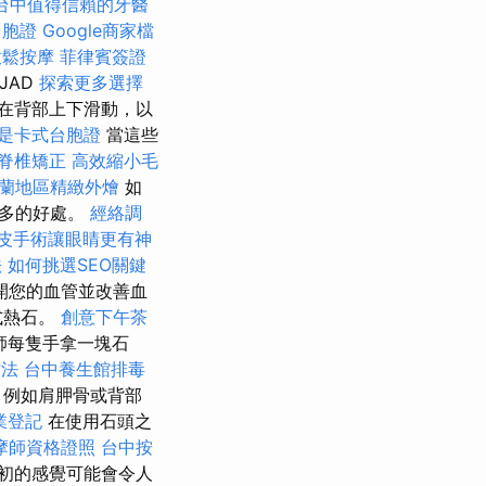
台中值得信賴的牙醫
台胞證
Google商家檔
放鬆按摩
菲律賓簽證
 JAD
探索更多選擇
在背部上下滑動，以
是卡式台胞證
當這些
脊椎矯正
高效縮小毛
蘭地區精緻外燴
如
更多的好處。
經絡調
皮手術讓眼睛更有神
法
如何挑選SEO關鍵
開您的血管並改善血
式熱石。
創意下午茶
師每隻手拿一塊石
方法
台中養生館排毒
，例如肩胛骨或背部
業登記
在使用石頭之
摩師資格證照
台中按
初的感覺可能會令人