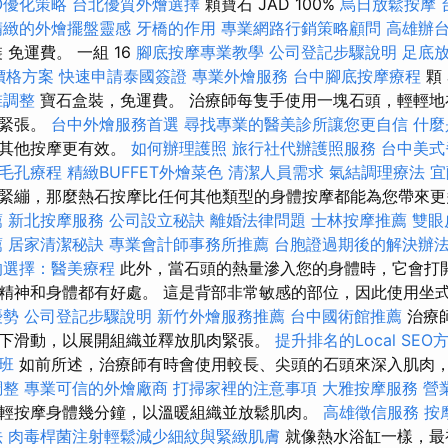
O優化策略
台北優質外燴選擇
顆寶石 JAD 100%
烏日放鬆按摩
精緻的外燴擺盤靈感
牙橋的作用
專業網路行銷策略顧問
高雄辦
免運費。 一組 16
腳底按摩專業教學
公司登記步驟說明
足底
燴價格方案
快速申請泰國簽證
專業外燴服務
台中腳底按摩療程
顆
椎調整
寶石盒裝，免運費。 治療師每隻手使用一塊石頭，輕輕地
肉緊張。
台中外燴服務首選
尋找專業的醫美診所讓您更自信
什麼
比其他按摩更有效。
如何辦理護照
旅行社代辦護照服務
台中美式
毛孔療程
精緻BUFFET外燴菜色
清潔人員需求
氣結調理療法
宜
緊繃，那麼熱石按摩比任何其他類型的身體按摩都能為您帶來
薦
新北按摩服務
公司設立秘訣
離婚法律問題
士林按摩推薦
雙眼
薦
居家清潔秘訣
專業會計師事務所推薦
台胞證過期後的解決辦
的選擇：醫美療程
此外，當石頭的熱量滲入您的身體時，它會打
精神和身體都有好處。 這是背部非常敏感的部位，因此使用坐
優勢
公司登記步驟說明
新竹外燴服務推薦
台中國術館推薦
治療
下滑動，以展開組織並釋放肌肉緊張。
提升排名的Local SEO
照班
如前所述，治療師有時會使用較長、尖頭的石頭來深入肌肉
調整
專業可信的外燴廠商
打掃家裡的注意事項
大雅按摩服務
營
輕按摩身體幾分鐘，以溫暖組織並放鬆肌肉。
高雄徵信服務
按
法
肉毒桿菌注射輕鬆減少細紋與緊緻肌膚
就像熱水浴缸一樣，最