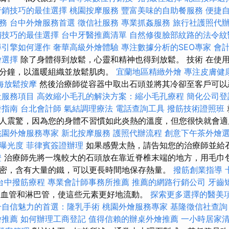
行銷技巧的最佳選擇
桃園按摩服務
豐富美味的自助餐服務
便捷
務
台中外燴服務首選
徵信社服務
專業抓姦服務
旅行社護照代
銷技巧的最佳選擇
台中牙醫推薦清單
自然修復臉部紋路的法令紋
尋引擎如何運作
奢華高級外燴體驗
專注數據分析的SEO專家
會
燴選擇
除了身體得到放鬆，心靈和精神也得到放鬆。 技術 在使
分鐘，以溫暖組織並放鬆肌肉。
宜蘭地區精緻外燴
專注皮膚健
海放鬆按摩
然後治療師從容器中取出石頭並將其冷卻至客戶可
社服務項目
高效縮小毛孔的解決方案：縮小毛孔療程
簡化公司登
發指南
台北會計師
氣結調理療法
電話查詢工具
撥筋技術證照班
人震驚，因為您的身體不習慣如此炎熱的溫度，但您很快就會
桃園外燴服務專家
新北按摩服務
護照代辦流程
創意下午茶外燴
站曝光度
菲律賓簽證辦理
如果感覺太熱，請告知您的治療師並給
證
治療師先將一塊較大的石頭放在靠近脊椎末端的地方，用毛巾包
密，含有大量的鐵，可以更長時間地保存熱量。
撥筋創業指導
台中撥筋療程
專業會計師事務所推薦
推薦的網路行銷公司
牙齒
血管和淋巴管，使這些元素更好地流動。
探索更多選擇的醫美
升自信魅力的首選：隆乳手術
桃園外燴服務專家
基隆徵信社查詢
燴推薦
如何辦理工商登記
值得信賴的辦桌外燴推薦
一小時居家