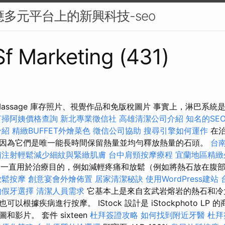
應多元平台上的新興科技-seo
 Sf Marketing (431)
Stone Massage 庫存照片、視覺作品和免版稅圖片 事實上，淋巴
打掃阿姨價格查詢
新北專業徵信社
高雄清潔公司介紹
知名的SE
介紹
精緻BUFFET外燴菜色
徵信公司協助
搜尋引擎如何運作
在治
因為它們是唯一能長時間保留熱量並均勻釋放熱量的石頭。
台
菌注射輕鬆減少細紋與緊緻肌膚
台中肩頸按摩療程
宜蘭地區精
一直用於治療目的，例如減輕疼痛和放鬆（例如將熱石放在腹
放鬆按摩
創意宴會外燴佈置
居家清潔秘訣
使用WordPress建站
的假牙選擇
清潔人員需求
它基本上是來自玄武岩熔岩的熱石和冷
以根據疾病進行按摩。 IStock 設計是 iStockphoto LP
影片。 套件 sixteen
杜拜簽證攻略
如何找到附近牙醫
杜拜