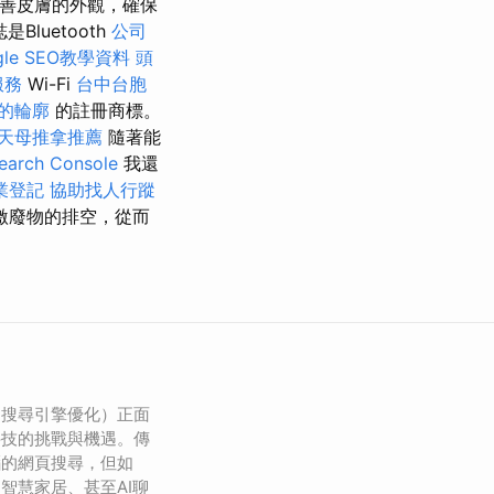
善皮膚的外觀，確保
luetooth
公司
le SEO教學資料
頭
服務
Wi-Fi
台中台胞
的輪廓
的註冊商標。
天母推拿推薦
隨著能
arch Console
我還
業登記
協助找人行蹤
激廢物的排空，從而
（搜尋引擎優化）正面
科技的挑戰與機遇。傳
腦的網頁搜尋，但如
智慧家居、甚至AI聊