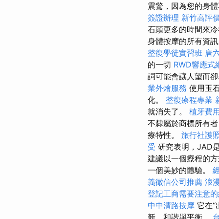
震驚，因為您的身體
簽證辦理
新竹高評
石頭更多的時間來冷
身體按摩的所有資
整復學徒實習班
唐
的一切
RWD響應式
詞可能會讓人望而卻
業外燴服務
使用玉石
化。
整復療程專業
就消失了。
植牙費
不隸屬於商標所有者
療特性。
旅行社護
受
研究表明，JAD
建議以一個療程的方
一個美妙的體驗。
義徵信公司推薦
浪
登記工商需要注意的
中中清路按摩
它在
新、和諧與平衡。