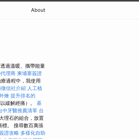
About
系統是透過溫暖、攜帶能量
O代理商
柬埔寨簽證
療過程中，我使用
南徵信社介紹
人工植
緻外燴
提升排名的
部以緩解經痛）。
基
台中牙醫推薦清單
台
大理石的組合，放置
 的商標。 搜尋數百萬張
簽證攻略
多樣化自助