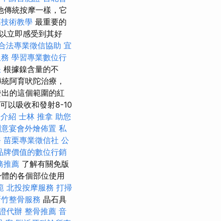
他傳統按摩一樣，它
筋技術教學
最重要的
以立即感受到其好
合法專業徵信協助
宜
服務
學習專業數位行
訣
根據鎳含量的不
傳統阿育吠陀治療，
發出的這個範圍的紅
可以吸收和發射8-10
證介紹
士林 推拿
助您
創意宴會外燴佈置
私
務
苗栗專業徵信社
公
品牌價值的數位行銷
務推薦
了解有關免版
身體的各個部位使用
範
北投按摩服務
打掃
新竹整骨服務
晶石具
證代辦
整骨推薦
音