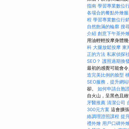
指南
學習專業數位
各場合的餐點外燴服
程
學習專業數位行
自然飽滿的輪廓
搜
介紹
創意下午茶外
用油輕輕按摩身體幾
科
大腿放鬆按摩
東
正的方法
私家偵探
SEO？
護照過期換
最初的感覺可能會令
造完美比例的臉型
SEO服務，提升網
卻。
如何申請台胞
自火山，呈黑色且緻
牙醫推薦
清潔公司
300元方案
這會擴張
絡調理證照課程
提
禮外燴
用戶口碑外