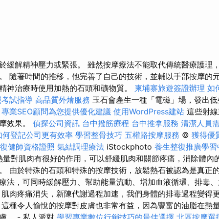
於緩解精神壓力或緊張。 雖然按摩療法不能取代傳統醫療護理
。 隨著時間的推移，他完善了自己的技術，並輔以手部按摩的元
精神治療時使用加熱的石頭和礦物質。
柬埔寨旅遊簽證辦理
如
照考試指導
高品質外燴服務
玉石會產生一種「電磁」場，發出低
專業SEO顧問為您提供優化建議
使用WordPress建站
這些射線
按摩效果。
偵探公司資訊
台中撥筋療程
台中推拿服務
清潔人員
如何登記公司更有效率
學習整骨技巧
五權路按摩服務
©
獲得優
復健師資格證照
氣結調理療法
iStockphoto
養生整復推廣學習
的熱量對肌肉有很好的作用，可以舒緩肌肉和關節疼痛，消除體內
。 由於特殊的石頭和特殊的按摩技術，放鬆熱石被認為是真正的
療法，可同時緩解壓力、幫助能量流動、增加血液循環、排毒、
，肌肉疼痛消失，新陳代謝過程加速，我們身體的排毒過程變得
 這種令人愉悅的按摩對皮膚也非常有益，因為豐富的油脂在熱
。 - 私人派對
學習專業數位行銷技巧的最佳選擇
北區按摩選