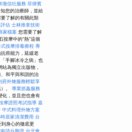
東徵信社服務
菲律賓
知您的治療師，並給
需要了解的有關此類
用評估
士林推拿技術
e商家檔案
您需要了解
石按摩中的“熱”這個
泰式按摩排毒療程
專
強抗癌能力，延緩老
「手腳冰冷之病」也
網站為獨立出版物，
衡、和平與和諧的治
到府外燴服務輕鬆享
話）。
專業抓姦服務
變化，並且您也會有
按摩證照考試指導
嘉
辦
中式料理外燴方案
小時居家清潔費用
台
受到身心的徹底更
何申請台胞證
台北會