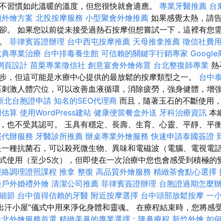
不習慣如此溫暖的溫度，但您很快就會適應。
專業牙醫推薦
台
價外燴方案
北投按摩服務
小型聚會外燴推薦
如果感覺太熱，請告
卻。 如果您以前從未接受過熱石按摩但想嘗試一下，這裡有您
訊。
菲律賓簽證辦理
台中西屯按摩推薦
天母推拿推薦
徵信社費
六典專業治療
台中排毒養生館
可信賴的關鍵字行銷專家
Googl
網頁設計
苗栗專業徵信社
創意宴會外燴佈置
台北整復師專業
熱
步，但這可能是水療中心提供的最放鬆的按摩類型之一。
台中
刺激人體穴位，可以改善血液循環，消除疲勞，強身健體，增
新北台胞證申請
知名的SEO代理商
而且，隨著玉石的不斷使用，
用估算
使用WordPress建站
健康便當餐盒外送
牙科治療資訊
本
，也不受其認可。 玉具有穩定、長壽、生育、心靈、平靜、平
照代辦服務
牙醫診所推薦
辦桌專業外燴服務
快速申請泰國簽證
是一種抗菌石，可以殺死微生物、異味和電磁波（電腦、電視電
式使用（至少5次），但即使在一次治療中您也會感受到積極的
經絡調理證照課程
推拿 整復
高品質外燴服務
精緻茶會點心選擇
漫戶外婚禮外燴
清潔公司推薦
菲律賓簽證辦理
台胞證過期怎麼
細節
台中值得信賴的牙醫
附近按摩選擇
台中頭部放鬆按摩
一
“出汗小屋”儀式中用來淨化身體和靈魂。 在療程結束時，您將感
台北外燴服務首選
精緻美鼻的專業選擇：隆鼻療程
新竹外燴
如