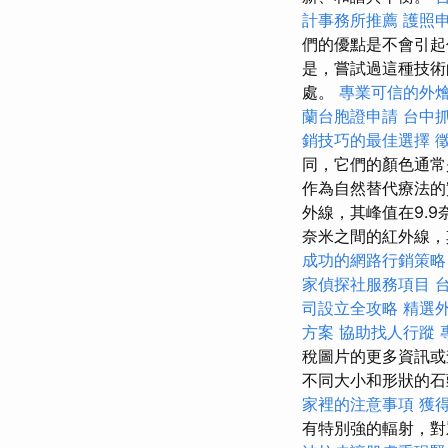
計事務所推薦
護照
們的優點是不會引
是，嘗試過這種技術
處。
專業可信的外
蘭台胞證申請
台中
銷技巧的最佳選擇
同，它們的顏色通常
作為自然替代療法的
外線，其峰值在9.9
奈米之間的紅外線，其
成功的網路行銷策略
家偵探社服務項目
司設立全攻略
精選
方案
協助找人行蹤
稅圖片的更多資訊或
不同大小和形狀的
家裡的注意事項
獲
有特別強的輻射，