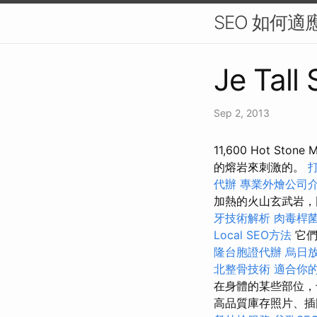
SEO 如何適
Je Tall
Sep 2, 2013
11,600 Hot 
的熔岩來刺激的。
代辦
專業外燴公司
加熱的火山玄武岩，
牙技術解析
肉毒桿
Local SEO方法
它們
隆台胞證代辦
烏日
北整骨技術
適合你
在身體的某些部位，也可
高品質庫存照片、插圖和