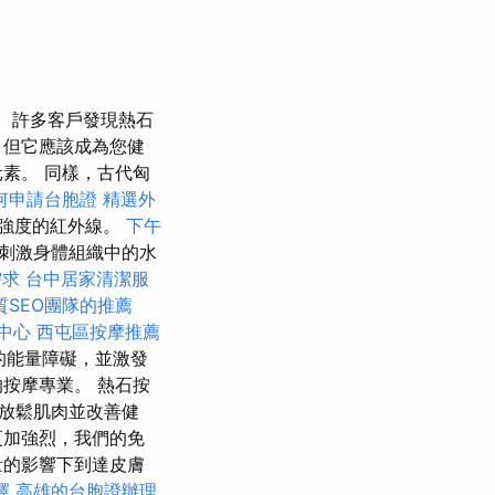
許多客戶發現熱石
，但它應該成為您健
素。 同樣，古代匈
何申請台胞證
精選外
強度的紅外線。
下午
刺激身體組織中的水
需求
台中居家清潔服
質SEO團隊的推薦
中心
西屯區按摩推薦
的能量障礙，並激發
按摩專業。 熱石按
放鬆肌肉並改善健
更加強烈，我們的免
量的影響下到達皮膚
擇
高雄的台胞證辦理