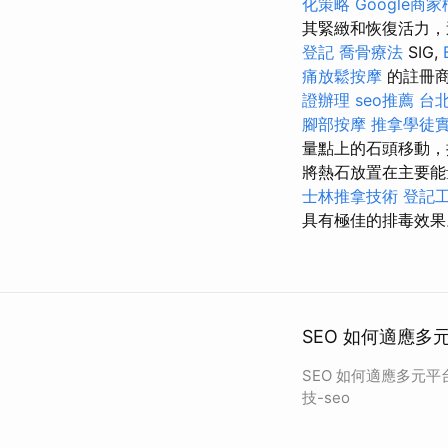
化策略
Google商
其緊緻和恢復活力，這是
登記
喬骨療法
SIG,
痛放鬆按摩
的註冊
證辦理
seo推薦
台
腳部按摩
推拿學徒
量點上的石頭移動
將熱石放置在主要能
士林推拿技術
登記
具有極佳的排毒效果
SEO 如何適應多
SEO 如何適應多元
技-seo