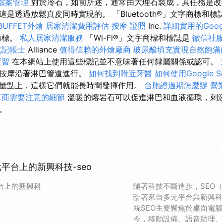
家檔案管理
對於冷石，如前所述，通常由大理石製成，其任務是改
透過放鬆真皮同時實現的。 「Bluetooth®」文字商標和標誌是B
BUFFET外燴
居家清潔費用評估
按摩 證照
Inc.
詳細實用的Goog
商標。
私人居家清潔服務
「Wi-Fi®」文字商標和標誌是
徵信社
北記帳士
Alliance
值得信賴的外燴廠商
玻尿酸填充實現自然飽滿
實習
在本網站上使用這些標記並不意味著任何隸屬關係或認可。
，按摩沿著淋巴管道進行。
如何找到附近牙醫
如何使用Google Se
量點上，這樣它們就能長時間發揮作用。
台胞證過期怎麼辦
營
工商需要注意的細節
溫暖的熔岩石可以促進淋巴和血液循環，刺
。
元平台上的新興科技-seo
平台上的新興科
隨著科技不斷進步，SEO
臨著來自多元平台與新興
統SEO主要聚焦於桌面電
今，移動設備、語音助理、