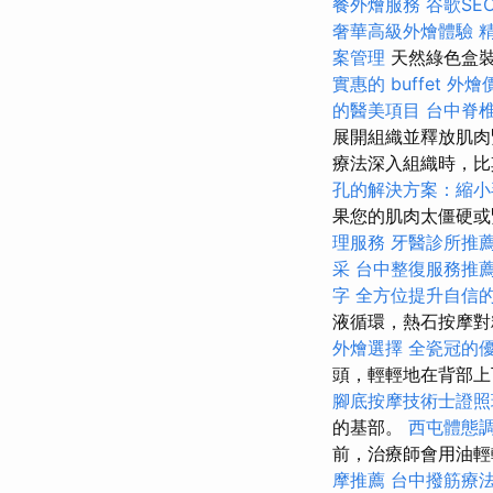
餐外燴服務
谷歌SE
奢華高級外燴體驗
案管理
天然綠色盒裝 
實惠的 buffet 外
的醫美項目
台中脊
展開組織並釋放肌
療法深入組織時，
孔的解決方案：縮小
果您的肌肉太僵硬或
理服務
牙醫診所推
采
台中整復服務推
字
全方位提升自信
液循環，熱石按摩對
外燴選擇
全瓷冠的
頭，輕輕地在背部上
腳底按摩技術士證
的基部。
西屯體態
前，治療師會用油輕
摩推薦
台中撥筋療