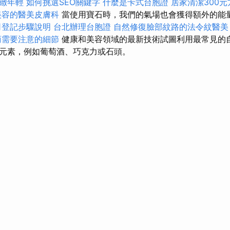
緻年輕
如何挑選SEO關鍵字
什麼是卡式台胞證
居家清潔300元
美容的醫美皮膚科
當使用寶石時，我們的氣場也會獲得額外的能
司登記步驟說明
台北辦理台胞證
自然修復臉部紋路的法令紋醫美
商需要注意的細節
健康和美容領域的最新技術試圖利用最常見的
元素，例如葡萄酒、巧克力或石頭。