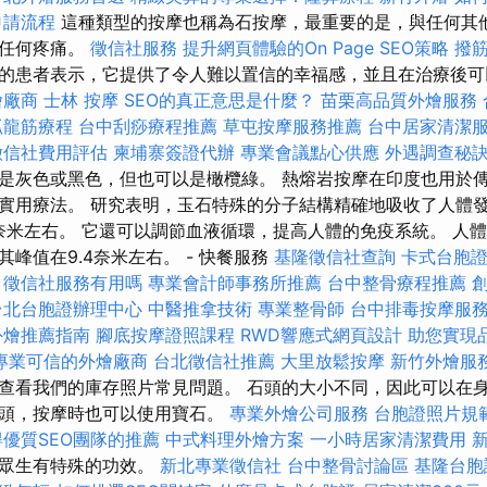
申請流程
這種類型的按摩也稱為石按摩，最重要的是，與任何其
起任何疼痛。
徵信社服務
提升網頁體驗的On Page SEO策略
撥
的患者表示，它提供了令人難以置信的幸福感，並且在治療後可
燴廠商
士林 按摩
SEO的真正意思是什麼？
苗栗高品質外燴服務
抓龍筋療程
台中刮痧療程推薦
草屯按摩服務推薦
台中居家清潔
徵信社費用評估
柬埔寨簽證代辦
專業會議點心供應
外遇調查秘
是灰色或黑色，但也可以是橄欖綠。 熱熔岩按摩在印度也用於
實用療法。 研究表明，玉石特殊的分子結構精確地吸收了人體
奈米左右。 它還可以調節血液循環，提高人體的免疫系統。 人體
峰值在9.4奈米左右。 - 快餐服務
基隆徵信社查詢
卡式台胞
徵信社服務有用嗎
專業會計師事務所推薦
台中整骨療程推薦
台北台胞證辦理中心
中醫推拿技術
專業整骨師
台中排毒按摩服
外燴推薦指南
腳底按摩證照課程
RWD響應式網頁設計
助您實現
專業可信的外燴廠商
台北徵信社推薦
大里放鬆按摩
新竹外燴服
查看我們的庫存照片常見問題。 石頭的大小不同，因此可以在
石頭，按摩時也可以使用寶石。
專業外燴公司服務
台胞證照片規
得優質SEO團隊的推薦
中式料理外燴方案
一小時居家清潔費用
對眾生有特殊的功效。
新北專業徵信社
台中整骨討論區
基隆台胞