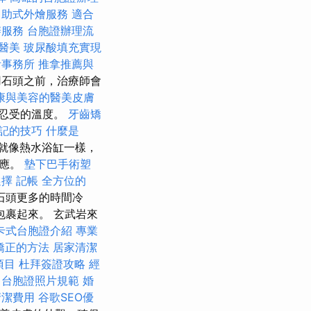
自助式外燴服務
適合
辦服務
台胞證辦理流
醫美
玻尿酸填充實現
計事務所
推拿推薦與
用石頭之前，治療師會
康與美容的醫美皮膚
以忍受的溫度。
牙齒矯
記的技巧
什麼是
就像熱水浴缸一樣，
適應。
墊下巴手術塑
選擇
記帳
全方位的
石頭更多的時間冷
裹起來。 玄武岩來
卡式台胞證介紹
專業
矯正的方法
居家清潔
項目
杜拜簽證攻略
經
台胞證照片規範
婚
清潔費用
谷歌SEO優