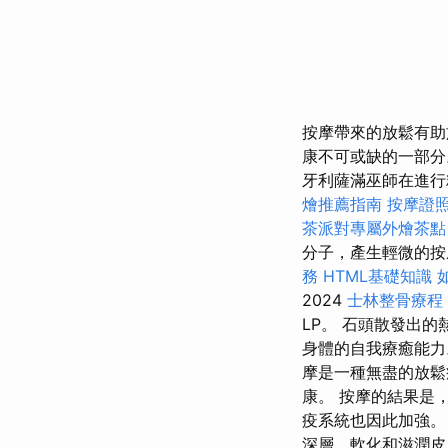
按摩帶來的放鬆有助
康不可或缺的一部分
牙利薩滿巫師在進行
燴推薦指南
按摩證
茶派對專屬外燴茶點
分子，產生輕微的
務
HTML基礎知識
2024
士林整骨療程
LP。 石頭散發出
身體的自我療癒能力
摩是一種無盡的放鬆
康。 按摩的結果是
疫系統也因此加強。
深層，軟化和滋潤皮膚