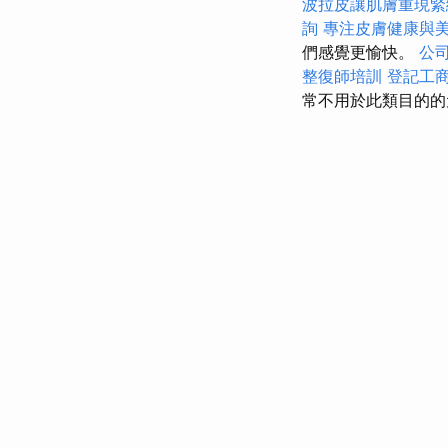
波拉皮讓肌膚重現緊
詢
專注皮膚健康與
們感覺更愉快。
公
整復師培訓
登記工
常不用於此類目的的