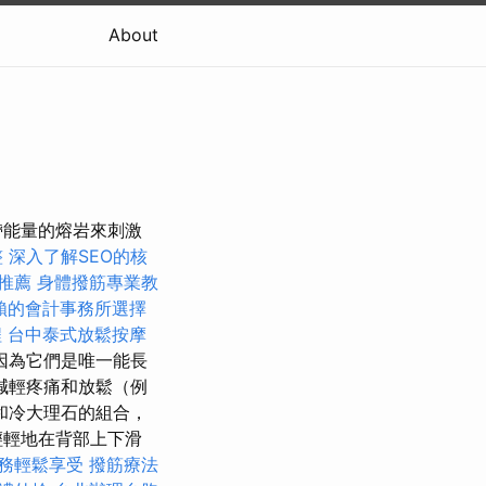
About
攜帶能量的熔岩來刺激
整
深入了解SEO的核
推薦
身體撥筋專業教
賴的會計事務所選擇
程
台中泰式放鬆按摩
因為它們是唯一能長
減輕疼痛和放鬆（例
和冷大理石的組合，
輕輕地在背部上下滑
務輕鬆享受
撥筋療法