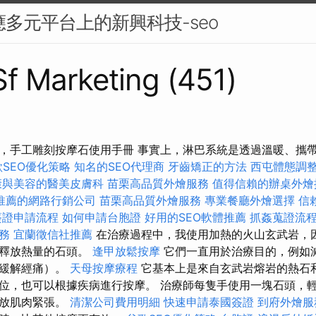
應多元平台上的新興科技-seo
 Sf Marketing (451)
 鹽按摩石，手工雕刻按摩石使用手冊 事實上，淋巴系統是透過溫暖、
歌SEO優化策略
知名的SEO代理商
牙齒矯正的方法
西屯體態調
康與美容的醫美皮膚科
苗栗高品質外燴服務
值得信賴的辦桌外燴
推薦的網路行銷公司
苗栗高品質外燴服務
專業餐廳外燴選擇
信
簽證申請流程
如何申請台胞證
好用的SEO軟體推薦
抓姦蒐證流
務
宜蘭徵信社推薦
在治療過程中，我使用加熱的火山玄武岩，
勻釋放熱量的石頭。
逢甲放鬆按摩
它們一直用於治療目的，例如
以緩解經痛）。
天母按摩療程
它基本上是來自玄武岩熔岩的熱石
位，也可以根據疾病進行按摩。 治療師每隻手使用一塊石頭，
釋放肌肉緊張。
清潔公司費用明細
快速申請泰國簽證
到府外燴服