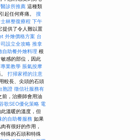
牙醫診所推薦
這種類
會引起任何疼痛。
搜
士林整復療程
下午
它提供了令人難以置
fet 外燴價格方案
台
公司設立全攻略
推拿
緻自助餐外燴料理
根
常敏感的部位，因此
摩專業教學
脹氣按摩
張。
打掃家裡的注意
用較長、尖頭的石頭
台胞證
徵信社服務有
之前，治療師會用油
谷歌SEO優化策略
電
如此溫暖的溫度，但
味的自助餐服務
如果
肌肉有很好的作用，
於特殊的石頭和特殊