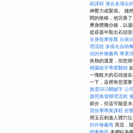
術課程
適合各場合
神壓力或緊張。 雖
間的推移，他完善了
摩身體幾分鐘，以
從容器中取出石頭並
全身按摩推薦
台南
理流程
多樣化自助
信的外燴廠商
專業
炎熱的溫度，但您
桃園植牙專業醫師
如
一塊較大的石頭放在
一下，這裡有您需要
挑選SEO關鍵字
公
護照換發辦理流程
卻步，但這可能是水
習按摩專業課程
舒
用玉石刺激人體穴位
的外燴廠商
而且，隨
師事務所
本網站為獨