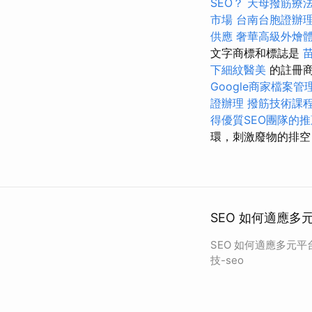
SEO？
天母撥筋療
市場
台南台胞證辦
供應
奢華高級外燴
文字商標和標誌是
下細紋醫美
的註冊
Google商家檔案管
證辦理
撥筋技術課
得優質SEO團隊的推
環，刺激廢物的排空
SEO 如何適應多
SEO 如何適應多元
技-seo