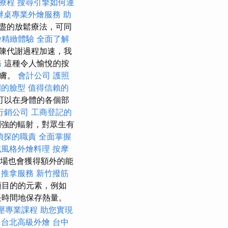
拿療程
搜尋引擎如何運
辦桌專業外燴服務
助
盡的放鬆療法，可同
燴精緻體驗
全面了解
陳代謝過程加速，我
務
這種令人愉悅的按
皮膚。
會計公司
護照
例的臉型
值得信賴的
可以在身體的各個部
行銷公司
工商登記的
別強的輻射，對眾生有
偵探的職責
全面掌握
式風格外燴料理
按摩
場也會獲得額外的能
中推拿服務
新竹撥筋
類目的的元素，例如
長時間地保存熱量。
壓專業課程
助您實現
台北高級外燴
台中