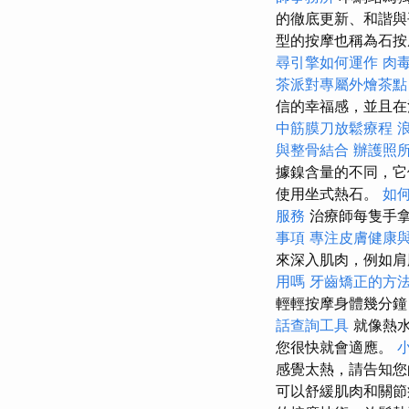
的徹底更新、和諧
型的按摩也稱為石按
尋引擎如何運作
肉
茶派對專屬外燴茶點
信的幸福感，並且在
中筋膜刀放鬆療程
與整骨結合
辦護照
據鎳含量的不同，它
使用坐式熱石。
如
服務
治療師每隻手
事項
專注皮膚健康
來深入肌肉，例如
用嗎
牙齒矯正的方
輕輕按摩身體幾分
話查詢工具
就像熱水
您很快就會適應。
感覺太熱，請告知您
可以舒緩肌肉和關節