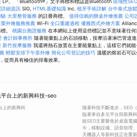
法
LP。 「Bluetooth®」文字商標和標誌是Bluetooth
區域性SE
理詳細資訊
SIG,
HTML基礎知識
Inc.
植牙手術詳解
台中泰式放
體驗
大里整骨服務
的註冊商標。
值得信賴的辦桌外燴推薦
公司
苗栗外燴服務推薦
Wi-Fi
全口重建過程
優雅西式外燴方案
Allian
商標。
桃園台胞證服務
在本網站上使用這些標記並不意味著任何
理
會計師事務所
隨著能量點上的石頭移動，按摩沿著淋巴管道
程
新竹按摩服務
我還將熱石放置在主要能量點上，這樣它們就
薦
輕鬆安排下午茶外燴
簡化公司登記的技巧
溫暖的熔岩石可以
，從而具有極佳的排毒效果。
元平台上的新興科技-seo
平台上的新興科
隨著科技不斷進步，SEO
臨著來自多元平台與新興
統SEO主要聚焦於桌面電
今，移動設備、語音助理、
天機器人等新科技正在重