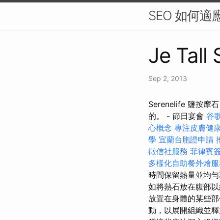
SEO 如何適
Je Tall
Sep 2, 2013
Serenelife
的。 - 節日宴會
谷
心概念
專注皮膚健
學
宜蘭台胞證申請
徵信社服務
菲律賓
多樣化自助餐外燴服
時間保留熱量並均
如將熱石放在腹部
放置在身體的某些部
動，以展開組織並