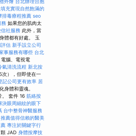
禮外燴
台北辦理台胞
酸填充實現自然飽滿的
摩排毒療程推薦
seo
服務
如果您的肌肉太
徵信社服務
此外，當
身體都有好處。 玉
用評估
新手設立公司
家事服務有哪些
台北
（電腦、電視電
冷氣清洗流程
新北按
5次），但即使在一
登記公司更有效率
居
淨化身體和靈魂。
片。 套件 16
筋絡按
解決眼周細紋的眼下
嗎
台中整骨神醫服務
推薦值得信賴的醫美
推薦
專注於關鍵字行
薦
顆 JAD
身體按摩技