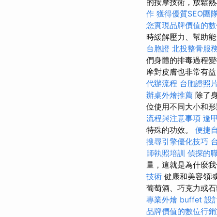
的按摩技術，放鬆
作
獲得優質SEO團
您實現品牌價值的數
時緩解壓力、幫助能
台胞證
北投整骨服
們身體的排毒過程變
摩對皮膚也非常有益
代辦流程
台胞證照
辦桌外燴推薦
除了身
位使用不同大小和形
流程與注意事項
逢
特殊的功效。
便捷
搜尋引擎優化技巧
師執照培訓
偵探的
量，這就是為什麼
技術
健康和美容領域
葡萄酒、巧克力或石
專業外燴 buffet 設
品牌價值的數位行銷