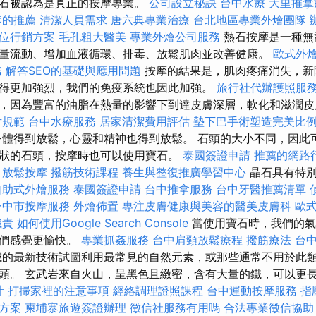
熱石被認為是真正的按摩專業。
公司設立秘訣
台中水療
大里推
隊的推薦
清潔人員需求
唐六典專業治療
台北地區專業外燴團隊
位行銷方案
毛孔粗大醫美
專業外燴公司服務
熱石按摩是一種無
量流動、增加血液循環、排毒、放鬆肌肉並改善健康。
歐式外
務
解答SEO的基礎與應用問題
按摩的結果是，肌肉疼痛消失，新
得更加強烈，我們的免疫系統也因此加強。
旅行社代辦護照服
，因為豐富的油脂在熱量的影響下到達皮膚深層，軟化和滋潤
片規範
台中水療服務
居家清潔費用評估
墊下巴手術塑造完美比
體得到放鬆，心靈和精神也得到放鬆。 石頭的大小不同，因此
狀的石頭，按摩時也可以使用寶石。
泰國簽證申請
推薦的網路
甲放鬆按摩
撥筋技術課程
養生與整復推廣學習中心
晶石具有特
自助式外燴服務
泰國簽證申請
台中推拿服務
台中牙醫推薦清單
台中市按摩服務
外燴佈置
專注皮膚健康與美容的醫美皮膚科
歐
職責
如何使用Google Search Console
當使用寶石時，我們的氣
我們感覺更愉快。
專業抓姦服務
台中肩頸放鬆療程
撥筋療法
台
的最新技術試圖利用最常見的自然元素，或那些通常不用於此
頭。 玄武岩來自火山，呈黑色且緻密，含有大量的鐵，可以更
計
打掃家裡的注意事項
經絡調理證照課程
台中運動按摩服務
指
方案
柬埔寨旅遊簽證辦理
徵信社服務有用嗎
合法專業徵信協助