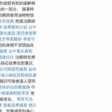
的放鬆有助於緩解精
的一部分。 隨著時
治療師會用油輕輕按
診所推薦
然後治療師
辦
按摩療程介紹
台中
供優化建議
護照換發辦
植牙專業醫師
專業可
您的身體不習慣如此
服務
台中養生療程
薦徵信社
治療師先將
過熱石按摩但想嘗試
社代辦護照服務
如何
鬆減少細紋與緊緻肌膚
這個詞可能會讓人望而
美味的自助餐服務
學
外燴服務輕鬆享受
使
延緩老化。
專業可信
摩
脹氣按摩服務
會計
時，您將感受到身心