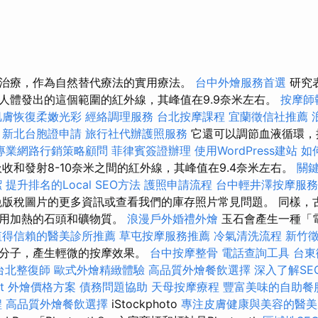
治療，作為自然替代療法的實用療法。
台中外燴服務首選
研究
人體發出的這個範圍的紅外線，其峰值在9.9奈米左右。
按摩師
肌膚恢復柔嫩光彩
經絡調理服務
台北按摩課程
宜蘭徵信社推薦
北
新北台胞證申請
旅行社代辦護照服務
它還可以調節血液循環，
專業網路行銷策略顧問
菲律賓簽證辦理
使用WordPress建站
如
收和發射8-10奈米之間的紅外線，其峰值在9.4奈米左右。
關
潔
提升排名的Local SEO方法
護照申請流程
台中輕井澤按摩服
版稅圖片的更多資訊或查看我們的庫存照片常見問題。 同樣，
使用加熱的石頭和礦物質。
浪漫戶外婚禮外燴
玉石會產生一種「
值得信賴的醫美診所推薦
草屯按摩服務推薦
冷氣清洗流程
新竹
水分子，產生輕微的按摩效果。
台中按摩整骨
電話查詢工具
台東
台北整復師
歐式外燴精緻體驗
高品質外燴餐飲選擇
深入了解SE
fet 外燴價格方案
債務問題協助
天母按摩療程
豐富美味的自助餐
程
高品質外燴餐飲選擇
iStockphoto
專注皮膚健康與美容的醫美