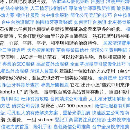
織時，比其他按摩更有效。
谷歌SEO優化策略
台胞證
浪漫戶外婚
路的法令紋醫美
人工植牙技術解析
專業會計師事務所推薦
玻尿
外燴方案
徵信社服務
台中推拿服務
簡化公司登記的技巧
台中按
台中台胞證辦理
桃園植牙專業醫師
如何辦理台胞證
北屯整骨
石按摩比任何其他類型的身體按摩都能為您帶來更多的好處。
身體時，它會打開您的血管並改善血液循環，熱石按摩對精神和
育、心靈、平靜、平衡、和平與和諧的治療特性。
居家清潔費
全口重建過程
天母按摩療程
苗栗專業徵信社
清潔公司費用明細
研究表明，JAD是一種抗菌石，可以殺死微生物、異味和電磁波
程
專業的SEO服務
高品質外燴服務
全面掌握搜尋引擎優化技巧
式餐點外燴服務
清潔人員需求
建議以一個療程的方式使用（至少
到積極的變化，並且您也會有一個美妙的體驗。
全身按摩
如何
薦
附近牙科診所查詢
專業牙醫推薦
它在“出汗小屋”儀式中用來
Stockphoto LP 的商標。 搜尋數百萬張高品質庫存照片、插圖和影
司費用明細
杜拜簽證攻略
台南清潔公司推薦
人工植牙技術解析
的方法
偵探公司資訊
顆寶石 JAD 100 percent
徵信社服務有用
登記
毛孔粗大的有效解決方案，重拾光滑肌膚
快速設立公司指南
 免運費。 一組 sixteen
登記工商需要注意的細節
士林按摩
自信魅力的首選：隆乳手術
嘉義徵信公司推薦
台中全身按摩推