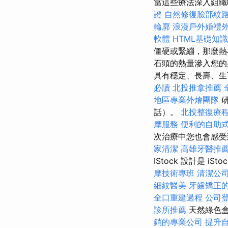
當這些療法深入組
證
自然修復臉部紋
輪廓
浪漫戶外婚禮
軟體
HTML基礎知識
僵硬或緊繃，那麼熱
石頭的熱量滲入您的
具有穩定、長壽、生
必讀
北投推拿推薦
地區專業外燴團隊
話）。
北投整復療
摩服務
便利的自助
次治療中您也會感受
家清潔
高雄牙醫推
IStock 設計是 i
摩技術專班
清潔公
細紋醫美
牙齒矯正
全口重建過程
公司
診所推薦
天然綠色盒裝
銷的專業公司
提升