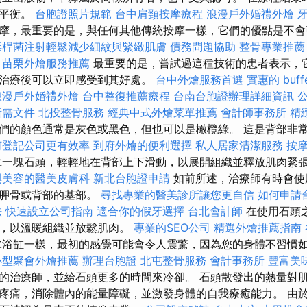
與平衡。
台胞證照片規範
台中肩頸按摩療程
浪漫戶外婚禮外燴
摩，最重要的是，與任何其他傳統按摩一樣，它們的優點是不
毒桿菌注射輕鬆減少細紋與緊緻肌膚
債務問題協助
整骨專業推薦
苗栗外燴服務推薦
最重要的是，嘗試過這種技術的患者表示，
治療後可以立即感受到其好處。
台中外燴服務首選
實惠的 buf
浪漫戶外婚禮外燴
台中整復推薦療程
台南台胞證辦理詳細資訊
所需文件
北投整骨服務
經典中式外燴菜單推薦
會計師事務所
精
們的顏色通常是灰色或黑色，但也可以是橄欖綠。 這是背部非
何登記公司更有效率
到府外燴的便利選擇
私人居家清潔服務
按
拿一塊石頭，輕輕地在背部上下滑動，以展開組織並釋放肌肉緊
與美容的醫美皮膚科
新北台胞證申請
如前所述，治療師有時會使
肩胛骨或背部的基部。
尋找專業的醫美診所讓您更自信
如何申請
法
快速設立公司指南
適合你的假牙選擇
台北會計師
在使用石頭
鐘，以溫暖組織並放鬆肌肉。
專業的SEO公司
精選外燴推薦指南
浴缸一樣，最初的感覺可能會令人震驚，因為您的身體不習慣
小型聚會外燴推薦
辦理台胞證
北屯整骨服務
會計事務所
豐富美
的治療師，並給石頭更多的時間來冷卻。 石頭散發出的熱量對
疼痛，消除體內的能量障礙，並激發身體的自我療癒能力。 由