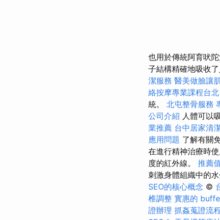
也用於傳統阿育吠陀
子結構精確地吸收了
潔服務
醫美做臉讓
絡按摩專業課程台
統。
北屯整骨服務
公司介紹
人體可以吸
業推薦
台中居家清
應用問題
了解有關免
在進行精神治療時
度的紅外線。
推薦
刺激身體組織中的
SEO的核心概念
©
椎調整
實惠的 buf
證辦理
抓姦蒐證流