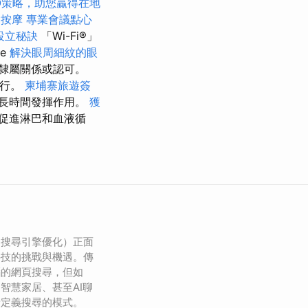
O策略，助您贏得在地
鬆按摩
專業會議點心
設立秘訣
「Wi-Fi®」
ce
解決眼周細紋的眼
隸屬關係或認可。
進行。
柬埔寨旅遊簽
能長時間發揮作用。
獲
促進淋巴和血液循
（搜尋引擎優化）正面
科技的挑戰與機遇。傳
腦的網頁搜尋，但如
智慧家居、甚至AI聊
新定義搜尋的模式。