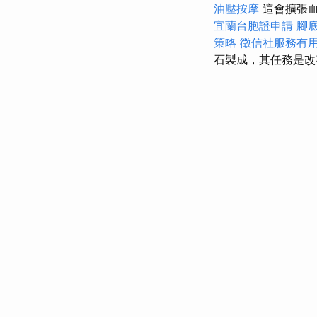
油壓按摩
這會擴張
宜蘭台胞證申請
腳
策略
徵信社服務有
石製成，其任務是改